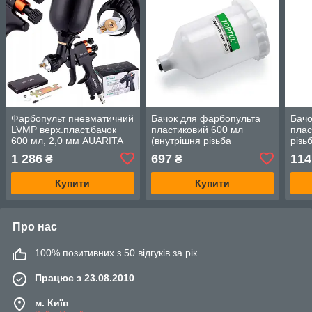
Фарбопульт пневматичний
Бачок для фарбопульта
Бачо
LVMP верх.пласт.бачок
пластиковий 600 мл
плас
600 мл, 2,0 мм AUARITA
(внутрішня різьба
різь
LION-B-2.0LM
M16*1.5) TOPTUL
PC-
1 286
697
114
₴
₴
KALN0160
Купити
Купити
Про нас
100% позитивних з 50 відгуків за рік
Працює з 23.08.2010
м. Київ