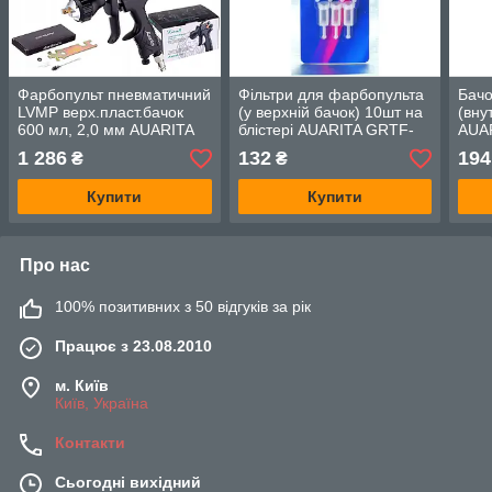
Фарбопульт пневматичний
Фільтри для фарбопульта
Бачо
LVMP верх.пласт.бачок
(у верхній бачок) 10шт на
(вну
600 мл, 2,0 мм AUARITA
блістері AUARITA GRTF-
AUA
LION-B-2.0LM
10pcs
1 286
132
194
₴
₴
Купити
Купити
Про нас
100% позитивних з 50 відгуків за рік
Працює з 23.08.2010
м. Київ
Київ, Україна
Контакти
Сьогодні вихідний