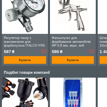
Регулятор тиску з
Фапьопульт для
Шла
манометром для
фарбування автомобілів
пнев
фарбопульта ITALCO FR5
HP 0,8 мм, верх. м/б
10x1
AUARITA F-3-0.8
арм
587
580
1 4
₴
₴
AHC
Купити
Купити
Подібні товари компанії