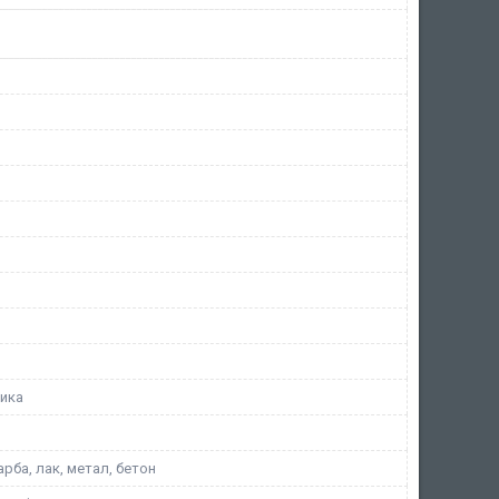
ника
рба, лак, метал, бетон