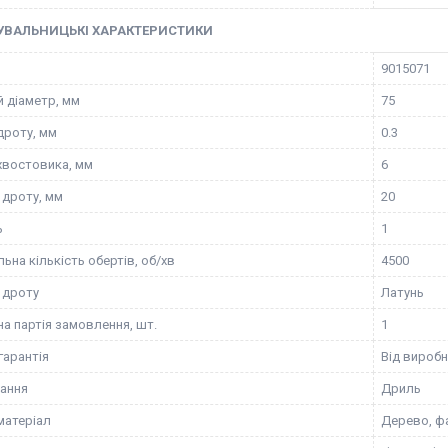
УВАЛЬНИЦЬКІ ХАРАКТЕРИСТИКИ
9015071
й діаметр, мм
75
дроту, мм
0.3
хвостовика, мм
6
дроту, мм
20
ь
1
ьна кількість обертів, об/хв
4500
 дроту
Латунь
на партія замовлення, шт.
1
гарантія
Від вироб
ання
Дриль
матеріал
Дерево, фа