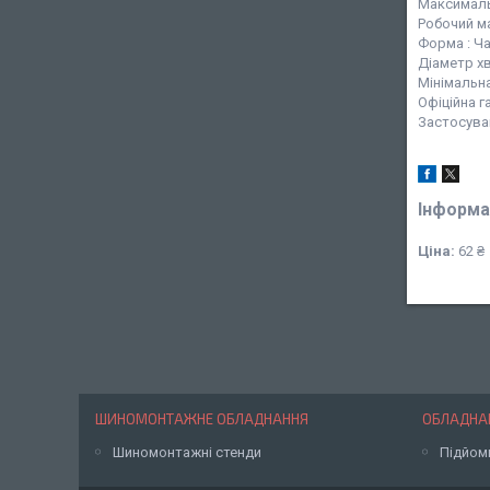
Максимальн
Робочий ма
Форма : Ч
Діаметр хв
Мінімальна
Офіційна г
Застосува
Інформа
Ціна:
62 ₴
ШИНОМОНТАЖНЕ ОБЛАДНАННЯ
ОБЛАДНАН
Шиномонтажні стенди
Підйом