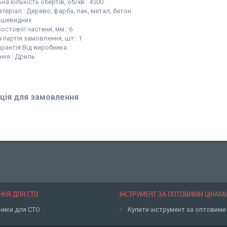
а кількість обертів, об/хв : 4500
теріал : Дерево, фарба, лак, метал, бетон
ашевидних
остової частини, мм : 6
 партія замовлення, шт : 1
арантія Від виробника
ння : Дриль
ція для замовлення
НЯ ДЛЯ СТО
ІНСТРУМЕНТ ЗА ОПТОВИМИ ЦІНАМ
ники для СТО
Купити інструмент за оптовими