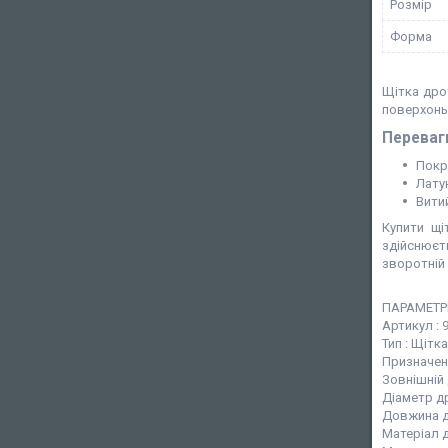
Розмір
Форма
Щітка дро
поверхонь 
Переваг
Покри
Лату
Вити
Купити щі
здійснюєт
зворотній 
ПАРАМЕТР
Артикул : 
Тип : Щіт
Призначен
Зовнішній 
Діаметр др
Довжина др
Матеріал д