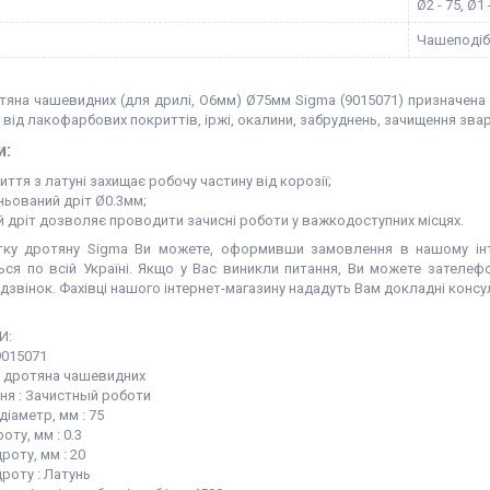
Ø2 - 75, Ø1 
Чашеподіб
тяна чашевидних (для дрилі, О6мм) Ø75мм Sigma (9015071) призначена
від лакофарбових покриттів, іржі, окалини, забруднень, зачищення звар
и:
ття з латуні захищає робочу частину від корозії;
ньований дріт Ø0.3мм;
й дріт дозволяє проводити зачисні роботи у важкодоступних місцях.
тку дротяну Sigma Ви можете, оформивши замовлення в нашому інт
ься по всій Україні. Якщо у Вас виникли питання, Ви можете зателе
дзвінок. Фахівці нашого інтернет-магазину нададуть Вам докладні конс
И:
9015071
ка дротяна чашевидних
ня : Зачистный роботи
діаметр, мм : 75
оту, мм : 0.3
оту, мм : 20
роту : Латунь