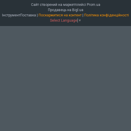
Сайт створений на маркетплейсі
Prom.ua
Продавець на Bigl.ua
ІнструментПоставка |
Поскаржитися на контент
|
Політика конфіденційності
Select Language
▼