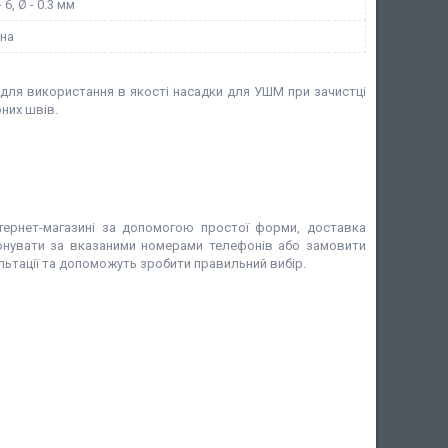
- 6, Ø - 0.3 мм
на
 для використання в якості насадки для УШМ при зачистці
них швів.
ернет-магазині за допомогою простої форми, доставка
фонувати за вказаними номерами телефонів або замовити
ультації та допоможуть зробити правильний вибір.