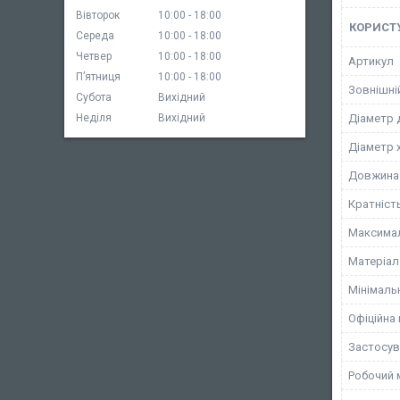
Вівторок
10:00
18:00
КОРИСТ
Середа
10:00
18:00
Четвер
10:00
18:00
Артикул
Пʼятниця
10:00
18:00
Зовнішні
Субота
Вихідний
Діаметр 
Неділя
Вихідний
Діаметр 
Довжина 
Кратніст
Максимал
Матеріал
Мінімаль
Офіційна 
Застосув
Робочий 