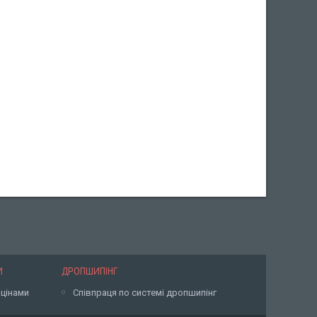
И
ДРОПШИПІНГ
 цінами
Співпраця по системі дропшипінг