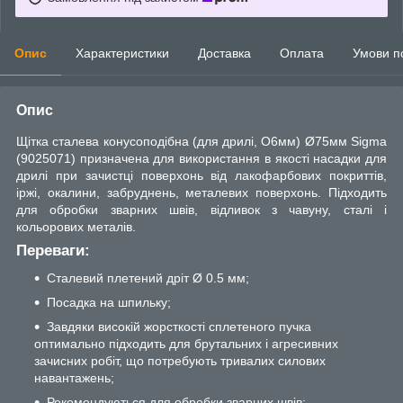
Опис
Характеристики
Доставка
Оплата
Умови п
Опис
Щітка сталева конусоподібна (для дрилі, О6мм) Ø75мм Sigma
(9025071) призначена для використання в якості насадки для
дрилі при зачистці поверхонь від лакофарбових покриттів,
іржі, окалини, забруднень, металевих поверхонь. Підходить
для обробки зварних швів, відливок з чавуну, сталі і
кольорових металів.
Переваги:
Сталевий плетений дріт Ø 0.5 мм;
Посадка на шпильку;
Завдяки високій жорсткості сплетеного пучка
оптимально підходить для брутальних і агресивних
зачисних робіт, що потребують тривалих силових
навантажень;
Рекомендуються для обробки зварних швів;