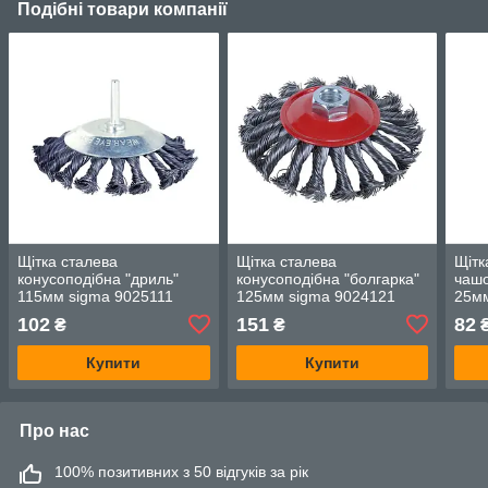
Подібні товари компанії
Щітка сталева
Щітка сталева
Щітк
конусоподібна "дриль"
конусоподібна "болгарка"
чашо
115мм sigma 9025111
125мм sigma 9024121
25мм
102
151
82
₴
₴
Купити
Купити
Про нас
100% позитивних з 50 відгуків за рік