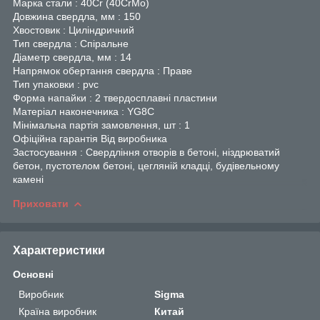
Марка стали : 40Cr (40CrMo)
Довжина свердла, мм : 150
Хвостовик : Циліндричний
Тип свердла : Спіральне
Діаметр свердла, мм : 14
Напрямок обертання свердла : Праве
Тип упаковки : pvc
Форма напайки : 2 твердосплавні пластини
Матеріал наконечника : YG8C
Мінімальна партія замовлення, шт : 1
Офіційна гарантія Від виробника
Застосування : Свердління отворів в бетоні, ніздрюватий
бетон, пустотелом бетоні, цегляній кладці, будівельному
камені
Приховати
Характеристики
Основні
Виробник
Sigma
Країна виробник
Китай