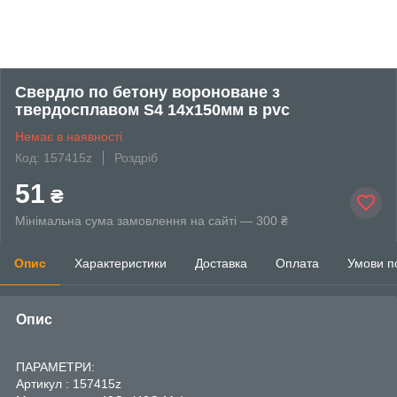
Свердло по бетону вороноване з
твердосплавом S4 14х150мм в pvc
Немає в наявності
Код: 157415z
Роздріб
51
₴
Мінімальна сума замовлення на сайті — 300 ₴
Опис
Характеристики
Доставка
Оплата
Умови п
Опис
ПАРАМЕТРИ:
Артикул : 157415z