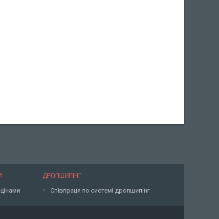
И
ДРОПШИПІНГ
 цінами
Співпраця по системі дропшипінг