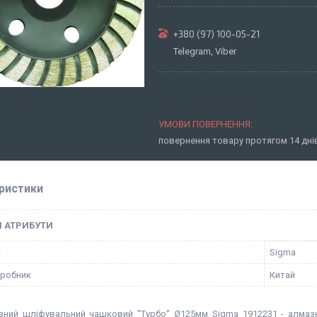
+380 (97) 100-05-21
Telegram, Viber
повернення товару протягом 14 дн
ристики
І АТРИБУТИ
к
Sigma
иробник
Китай
зний шліфувальний чашковий "Турбо" Ø125мм Sigma 1912231 - алмазн