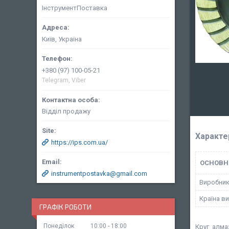
ІнструментПоставка
Київ, Україна
+380 (97) 100-05-21
Telegram, Viber
Відділ продажу
Характе
https://ips.com.ua/
ОСНОВН
instrumentpostavka@gmail.com
Виробни
Країна в
ГРАФІК РОБОТИ
Понеділок
10:00
18:00
Круг алма