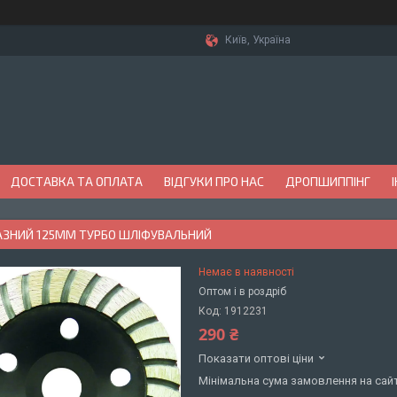
Київ, Україна
ДОСТАВКА ТА ОПЛАТА
ВІДГУКИ ПРО НАС
ДРОПШИППІНГ
АЗНИЙ 125ММ ТУРБО ШЛІФУВАЛЬНИЙ
Немає в наявності
Оптом і в роздріб
Код:
1912231
290 ₴
Показати оптові ціни
Мінімальна сума замовлення на сайт