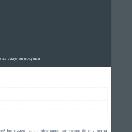
ів
за рахунок покупця
ий інструмент для шліфування поверхонь бетону, цегли,