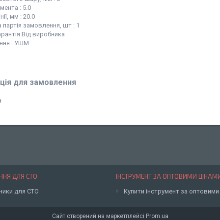
мента : 5.0
ії, мм : 20.0
 партія замовлення, шт : 1
арантія Від виробника
ння : УШМ
ція для замовлення
₴
НЯ ДЛЯ СТО
ІНСТРУМЕНТ ЗА ОПТОВИМИ ЦІНАМ
ники для СТО
Купити інструмент за оптовими
Сайт створений на маркетплейсі
Prom.ua