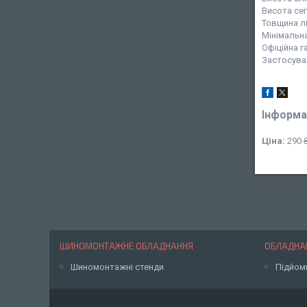
Висота сег
Товщина лін
Мінімальна
Офіційна г
Застосува
Інформа
Ціна:
290 
ШИНОМОНТАЖНЕ ОБЛАДНАННЯ
ОБЛАДНАН
Шиномонтажні стенди
Підйом