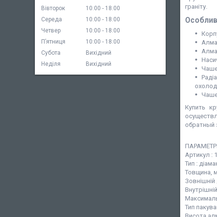
граніту.
Вівторок
10:00
18:00
Особлив
Середа
10:00
18:00
Четвер
10:00
18:00
Корп
Пʼятниця
10:00
18:00
Алма
Алма
Субота
Вихідний
Наси
Неділя
Вихідний
Чаше
Раді
охолод
Чаше
Купить к
осуществл
обратный 
ПАРАМЕТР
Артикул : 
Тип : діа
Товщина, м
Зовнішній 
Внутрішній
Максимальн
Тип пакува
Висота алм