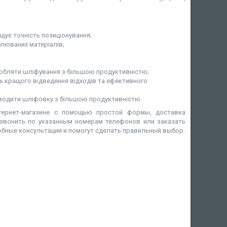
щує точність позиціонування;
блюваних матеріалів;
робляти шліфування з більшою продуктивністю;
ь кращого відведення відходів та ефективного
оводити шліфовку з більшою продуктивністю.
ернет-магазине с помощью простой формы, доставка
озвонить по указанным номерам телефонов или заказать
обные консультации и помогут сделать правильный выбор.