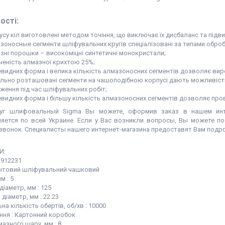
ості:
усу кіл виготовлені методом точіння, що виключає їх дисбаланс та підви
зоносные сегменти шліфувальних кругів спеціалізовані за типами обро
зні порошки – високоміцні синтетичні монокристали;
ченість алмазної крихтою 25%;
видних форма і велика кількість алмазоносних сегментів дозволяє ви
ально розташовані сегменти на чашоподібною корпусі дають можливіст
ження під час шліфувальних робіт;
видних форма і більшу кількість алмазоносних сегментів дозволяє пр
руг шлифовальный Sigma Вы можете, оформив заказ в нашем инт
яется по всей Украине. Если у Вас возникли вопросы, Вы можете п
звонок. Специалисты нашего интернет-магазина предоставят Вам подр
И:
1912231
мантовий шліфувальний чашковий
м : 5
діаметр, мм : 125
 діаметр, мм : 22.23
а кількість обертів, об/хв : 10000
ння : Картонний коробок
азного шару, мм : 8