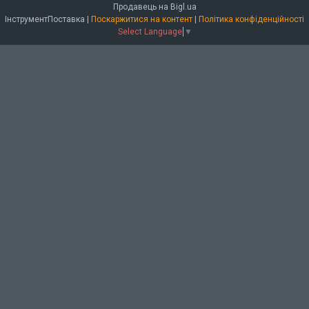
Продавець на Bigl.ua
ІнструментПоставка |
Поскаржитися на контент
|
Політика конфіденційності
Select Language
▼