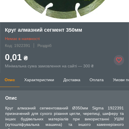
Круг алмазний сегмент 350мм
Немає в наявності
Код: 1922391
Роздріб
0,01
₴
Мінімальна сума замовлення на сайті — 300 ₴
Опис
Характеристики
Доставка
Оплата
Умови п
Опис
Круг алмазний сегментований Ø350мм Sigma 1922391
призначений для сухого різання цегли, черепиці, шиферу та
інших будівельних матеріалів при використанні УШМ
(кутошліфувальна машина) та іншого каменерізного