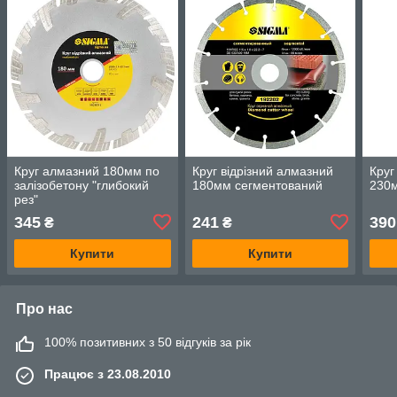
Круг алмазний 180мм по
Круг відрізний алмазний
Круг
залізобетону "глибокий
180мм сегментований
230
рез"
345
241
390
₴
₴
Купити
Купити
Про нас
100% позитивних з 50 відгуків за рік
Працює з 23.08.2010