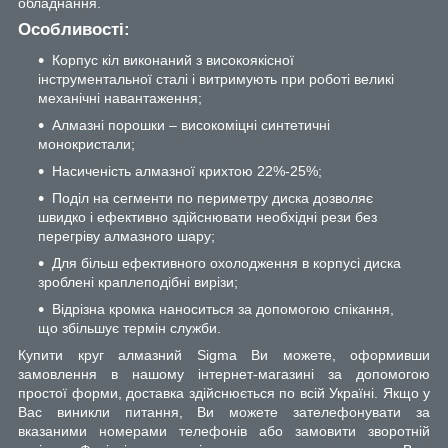
обладнання.
Особливості:
Корпус кіл виконаний з високоякісної
інструментальної сталі і витримують при роботі великі
механічні навантаження;
Алмазні порошки – високоміцні синтетичні
монокристали;
Насиченість алмазної крихтою 22%-25%;
Поділ на сегменти по периметру диска дозволяє
швидко і ефективно здійснювати необхідні рези без
перегріву алмазного шару;
Для більш ефективного охолодження в корпусі диска
зроблені краплеподібні вирізи;
Відрізна кромка наноситься за допомогою спікання,
що збільшує термін служби.
Купити круг алмазний Sigma Ви можете, оформивши
замовлення в нашому інтернет-магазині за допомогою
простої форми, доставка здійснюється по всій Україні. Якщо у
Вас виникли питання, Ви можете зателефонувати за
вказаними номерами телефонів або замовити зворотній