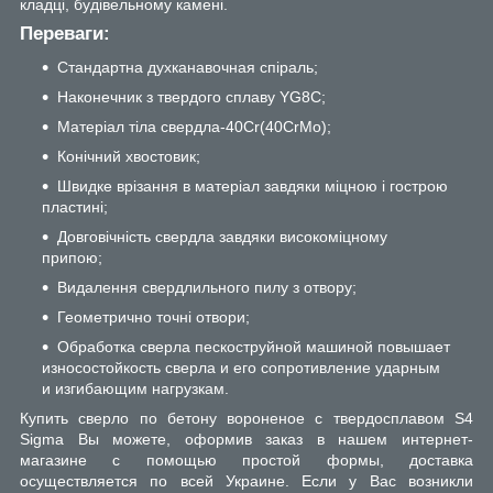
кладці, будівельному камені.
Переваги:
Стандартна духканавочная спіраль;
Наконечник з твердого сплаву YG8C;
Матеріал тіла свердла-40Cr(40CrMo);
Конічний хвостовик;
Швидке врізання в матеріал завдяки міцною і гострою
пластині;
Довговічність свердла завдяки високоміцному
припою;
Видалення свердлильного пилу з отвору;
Геометрично точні отвори;
Обработка сверла пескоструйной машиной повышает
износостойкость сверла и его сопротивление ударным
и изгибающим нагрузкам.
Купить сверло по бетону вороненое с твердосплавом S4
Sigma Вы можете, оформив заказ в нашем интернет-
магазине с помощью простой формы, доставка
осуществляется по всей Украине. Если у Вас возникли