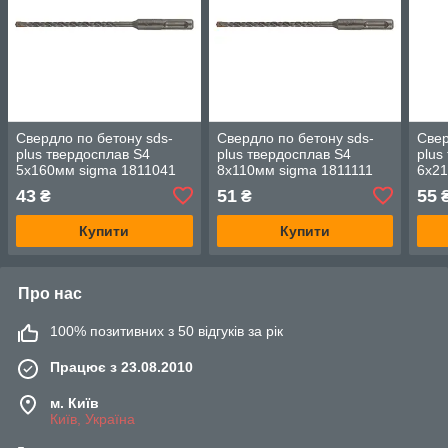
Свердло по бетону sds-
Свердло по бетону sds-
Свер
plus твердосплав S4
plus твердосплав S4
plus
5х160мм sigma 1811041
8х110мм sigma 1811111
6х21
43
51
55
₴
₴
Купити
Купити
Про нас
100% позитивних з 50 відгуків за рік
Працює з 23.08.2010
м. Київ
Київ, Україна