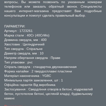
вопросы, Вы можете позвонить по указанным номерам
телефонов или заказать обратный звонок. Специалисты
нашего интернет-магазина предоставят Вам подробные
консультации и помогут сделать правильный выбор.
ПАРАМЕТРИ:
Артикул : 1723261
Марка стали : 40Cr (40CrMo)
Довжина свердла, мм : 400
Хвостовик : Циліндричний
Тип свердла : Спіральне
Діаметр свердла, мм : 10
Напрям обертання свердла : Праве
Тип упаковки : pvc
Спіраль свердла : стандартна двухканавочная
Форма напайки : 2 твердосплавні пластини
Матеріал наконечника : YG8C
Мінімальна партія замовлення, шт : 1
Офіційна гарантія Від виробника
Застосування : Свердління отворів в бетоні, ніздрюватий
бетон, пустотелом бетоні, цегляній кладці, будівельному
камені