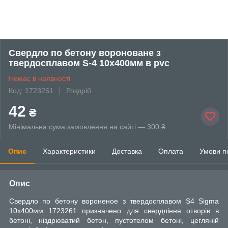
Свердло по бетону вороноване з
твердосплавом S-4 10х400мм в pvc
Немає в наявності
Код: 1723261
Роздріб
42
₴
Мінімальна сума замовлення на сайті — 300 ₴
Опис
Характеристики
Доставка
Оплата
Умови п
Опис
Свердло по бетону вороненое з твердосплавом S4 Sigma
10х400мм 1723261 призначено для свердління отворів в
бетоні, ніздрюватий бетон, пустотелом бетоні, цегляній