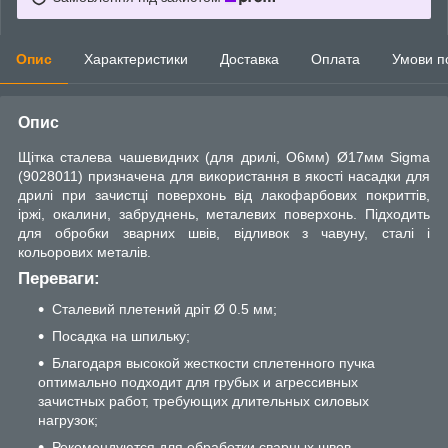
Опис
Характеристики
Доставка
Оплата
Умови п
Опис
Щітка сталева чашевидних (для дрилі, О6мм) Ø17мм Sigma
(9028011) призначена для використання в якості насадки для
дрилі при зачистці поверхонь від лакофарбових покриттів,
іржі, окалини, забруднень, металевих поверхонь. Підходить
для обробки зварних швів, відливок з чавуну, сталі і
кольорових металів.
Переваги:
Сталевий плетений дріт Ø 0.5 мм;
Посадка на шпильку;
Благодаря высокой жесткости сплетенного пучка
оптимально подходит для грубых и агрессивных
зачистных работ, требующих длительных силовых
нагрузок;
Рекомендуются для обработки сварных швов.