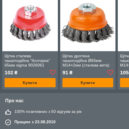
Щітка сталева
Щітка дротяна
Щітк
чашоподібна "болгарка"
чашоподібна Ø65мм
чаш
65мм sigma 9026061
М14×2мм (сталева вита)
М14×
GRAD (9042065)
GRA
102
91
105
₴
₴
Купити
Купити
Про нас
100% позитивних з 50 відгуків за рік
Працює з 23.08.2010