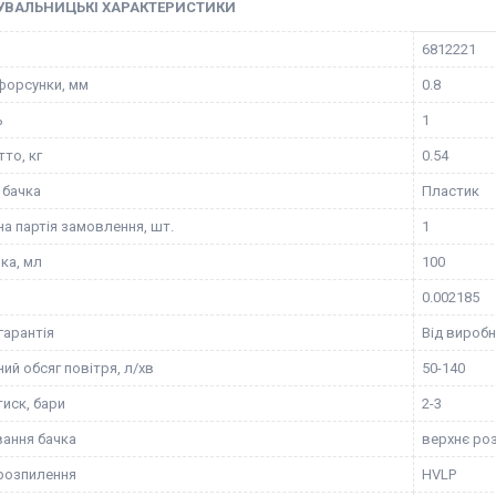
УВАЛЬНИЦЬКІ ХАРАКТЕРИСТИКИ
6812221
форсунки, мм
0.8
ь
1
то, кг
0.54
 бачка
Пластик
на партія замовлення, шт.
1
ка, мл
100
0.002185
гарантія
Від вироб
ий обсяг повітря, л/хв
50-140
тиск, бари
2-3
ання бачка
верхнє ро
розпилення
HVLP