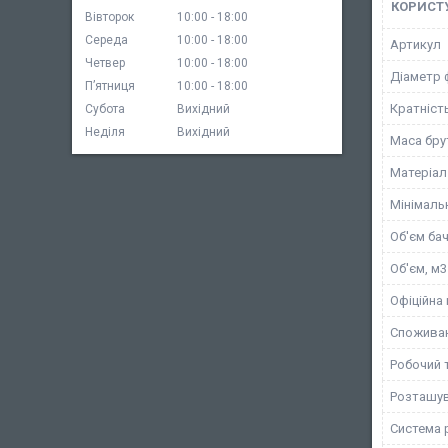
КОРИСТ
Вівторок
10:00
18:00
Середа
10:00
18:00
Артикул
Четвер
10:00
18:00
Діаметр 
Пʼятниця
10:00
18:00
Кратніст
Субота
Вихідний
Неділя
Вихідний
Маса брут
Матеріал
Мінімаль
Об'єм бач
Об'єм, м3
Офіційна 
Споживан
Робочий 
Розташув
Система 