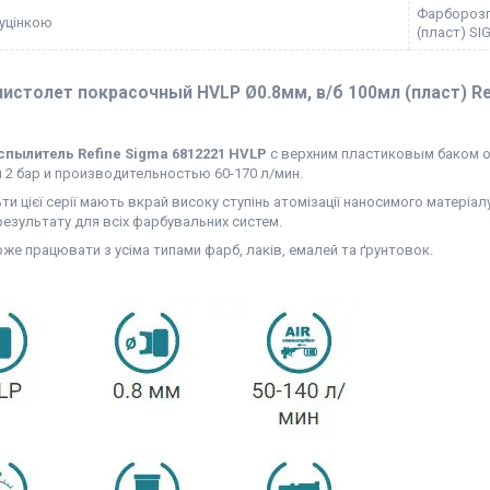
Фарборозпи
 уцінкою
(пласт) SI
истолет покрасочный HVLP Ø0.8мм, в/б 100мл (пласт) Re
пылитель Refine Sigma 6812221 HVLP
с верхним пластиковым баком о
 2 бар и производительностью 60-170 л/мин.
и цієї серії мають вкрай високу ступінь атомізації наносимого матеріал
результату для всіх фарбувальних систем.
е працювати з усіма типами фарб, лаків, емалей та ґрунтовок.