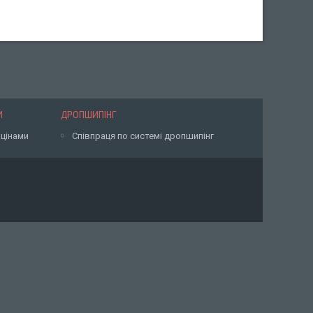
И
ДРОПШИПІНГ
 цінами
Співпраця по системі дропшипінг