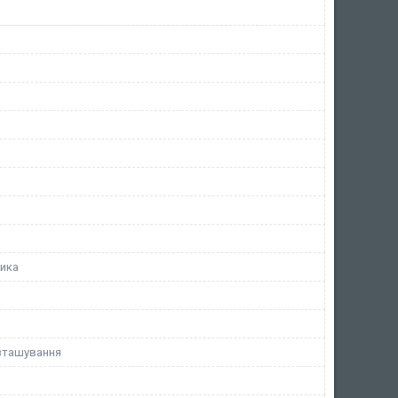
ника
зташування