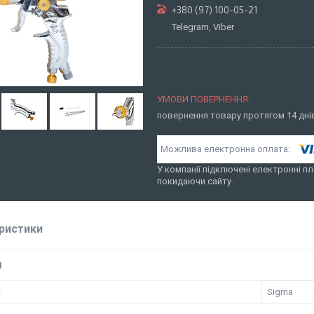
+380 (97) 100-05-21
Telegram, Viber
повернення товару протягом 14 дн
У компанії підключені електронні пл
покидаючи сайту.
ристики
І
к
Sigma