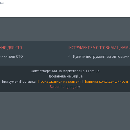
 ₴
НЯ ДЛЯ СТО
ІНСТРУМЕНТ ЗА ОПТОВИМИ ЦІНАМ
ники для СТО
Купити інструмент за оптовими
Сайт створений на маркетплейсі
Prom.ua
Продавець на Bigl.ua
ІнструментПоставка |
Поскаржитися на контент
|
Політика конфіденційності
Select Language
▼