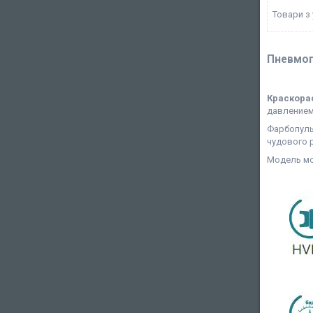
Товари з
Пневмоп
Краскорас
давлением
Фарбопульт
чудового 
Модель мож