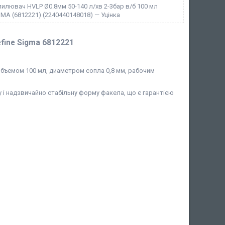
лювач HVLP Ø0.8мм 50-140 л/хв 2-3бар в/б 100 мл
GMA (6812221) (2240440148018) — Уцінка
fine Sigma 6812221
бъемом 100 мл, диаметром сопла 0,8 мм, рабочим
у і надзвичайно стабільну форму факела, що є гарантією