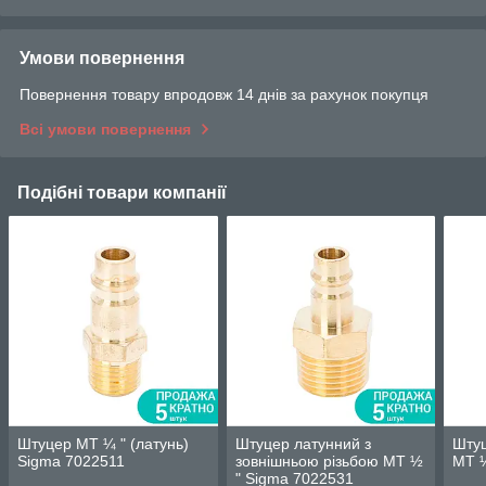
Умови повернення
Повернення товару впродовж 14 днів за рахунок покупця
Всі умови повернення
Подібні товари компанії
Штуцер MT ¼ " (латунь)
Штуцер латунний з
Штуц
Sigma 7022511
зовнішньою різьбою MT ½
MT ¼
" Sigma 7022531