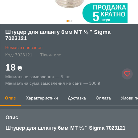
Штуцер для шлангу 6мм MT ¼ " Sigma
7023121
Немає в наявності
Код: 7023121
Тільки опт
18
₴
Мінімальне замовлення — 5 шт.
Мінімальна сума замовлення на сайті — 300 ₴
Опис
Характеристики
Доставка
Оплата
Умови п
Опис
Штуцер для шлангу 6мм MT ¼ " Sigma 7023121