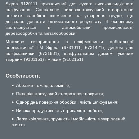
Sigma 9120111 призначений для сухого високошвидкісного
шліфування. Спеціальне пилевідштовхуючий стеаратовое
покриття запобігає засмічення та утворення грудок, що
дозволяє досягати оптимального результату. В основному
застосовується в автомобільній промисловості,
деревообробки та металообробки.
Можливе використання з шліфмашинки орбітальної
пневматичної ТМ Sigma (6731011, 6731421), диском для
шліфмашинки (6731831), шліфувальним диском гумовим
твердим (9181151) і м'яким (9182151)
Особливості:
Абразив - оксид алюмінію;
Пилевідштовхуючий стеаратовое покриття;
Однорідна поверхня обробки і якість шліфування;
Висока продуктивність і тривалість роботи;
Легке кріплення, зручність і мобільність в закріпленні/
зняття.