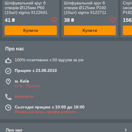
Шліфувальний круг 8
Шліфувальний круг 8
Стрі
отворів Ø125мм Р60
отворів Ø125мм P240
неск
(10шт) sigma 9122641
(10шт) sigma 9122711
P180
915
41
38
156
₴
₴
Купити
Купити
Про нас
100% позитивних з 50 відгуків за рік
Працює з 23.08.2010
м. Київ
Київ, Україна
Контакти
Сьогодні працює з 10:00 до 18:00
Показати весь графік роботи
Про нас