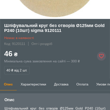
Шліфувальний круг без отворів Ø125мм Gold
P240 (10шт) sigma 9120111
Немає в наявності
Код: 9120111
Опт і роздріб
46
₴
Мінімальна сума замовлення на сайті — 300 ₴
40 ₴
від 2 шт.
Опис
Характеристики
Доставка
Оплата
Умови п
Опис
Шліфувальний круг без отворів Ø125мм Gold P240 (10шт)