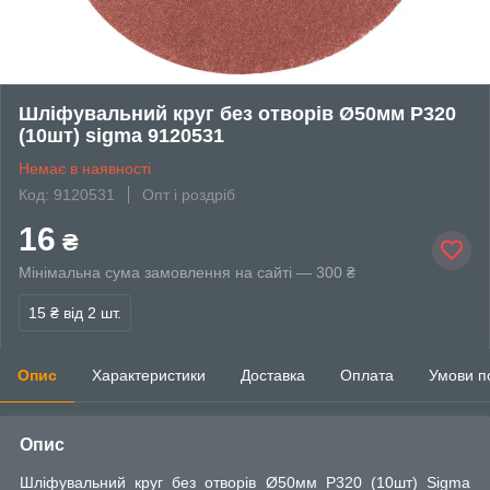
Шліфувальний круг без отворів Ø50мм P320
(10шт) sigma 9120531
Немає в наявності
Код: 9120531
Опт і роздріб
16
₴
Мінімальна сума замовлення на сайті — 300 ₴
15 ₴
від 2 шт.
Опис
Характеристики
Доставка
Оплата
Умови п
Опис
Шліфувальний круг без отворів Ø50мм P320 (10шт) Sigma