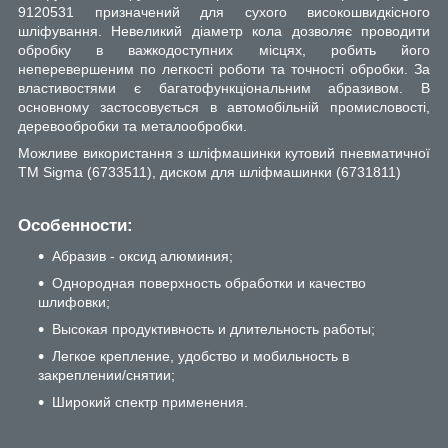
9120531 призначений для сухого високошвидкісного
шліфування. Невеликий діаметр кола дозволяє проводити
обробку в важкодоступних місцях, робить його
неперевершеним по легкості роботи та точності обробки. За
властивостями є багатофункціональним абразивом. В
основному застосовується в автомобільній промисловості,
деревообробки та металообробки.
Можливе використання з шліфмашинки кутовий пневматичної
ТМ Sigma (6733511), диском для шліфмашинки (6731811)
Особенности:
Абразив - оксид алюминия;
Однородная поверхность обработки и качество
шлифовки;
Высокая продуктивность и длительность работы;
Легкое крепление, удобство и мобильность в
закреплении/снятии;
Широкий спектр применения.