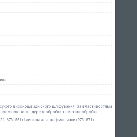
ника
я сухого високошвидкісного шліфування. За властивостями
й промисловості, деревообробки та металообробки.
1, 6731551) і диском для шліфмашинки (9731871)