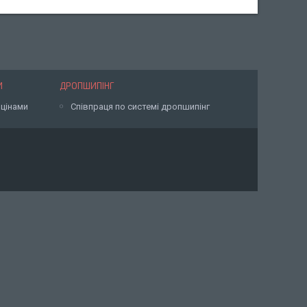
И
ДРОПШИПІНГ
 цінами
Співпраця по системі дропшипінг