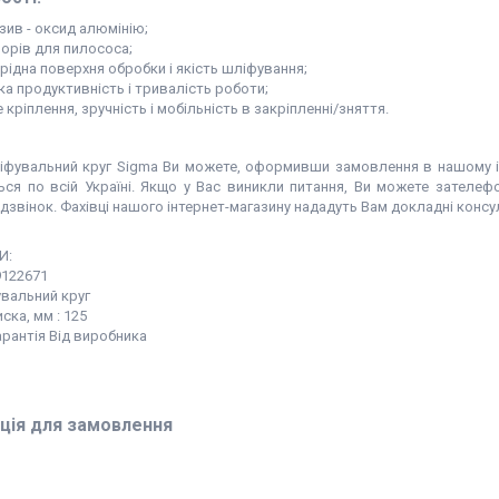
зив - оксид алюмінію;
ворів для пилососа;
рідна поверхня обробки і якість шліфування;
ка продуктивність і тривалість роботи;
 кріплення, зручність і мобільність в закріпленні/зняття.
іфувальний круг Sigma Ви можете, оформивши замовлення в нашому і
ься по всій Україні. Якщо у Вас виникли питання, Ви можете зателе
дзвінок. Фахівці нашого інтернет-магазину нададуть Вам докладні конс
И:
9122671
увальний круг
ска, мм : 125
арантія Від виробника
ція для замовлення