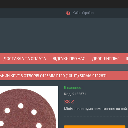
Київ, Україна
ДОСТАВКА ТА ОПЛАТА
ВІДГУКИ ПРО НАС
ДРОПШИППІНГ
НИЙ КРУГ 8 ОТВОРІВ Ø125ММ P120 (10ШТ) SIGMA 9122671
В наявності
Код:
9122671
38 ₴
Мінімальна сума замовлення на сайт