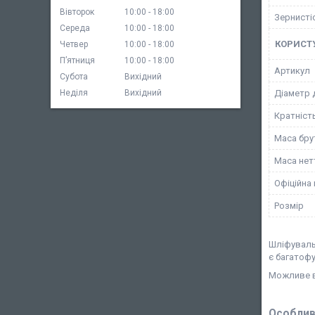
Вівторок
10:00
18:00
Зернисті
Середа
10:00
18:00
КОРИСТ
Четвер
10:00
18:00
Пʼятниця
10:00
18:00
Артикул
Субота
Вихідний
Діаметр 
Неділя
Вихідний
Кратніст
Маса брут
Маса нетт
Офіційна 
Розмір
Шліфуваль
є багатоф
Можливе в
Особлив