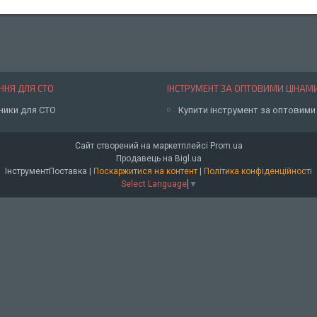
НЯ ДЛЯ СТО
ІНСТРУМЕНТ ЗА ОПТОВИМИ ЦІНАМ
ники для СТО
Купити інструмент за оптовими
Сайт створений на маркетплейсі
Prom.ua
Продавець на Bigl.ua
ІнструментПоставка |
Поскаржитися на контент
|
Політика конфіденційності
Select Language
▼