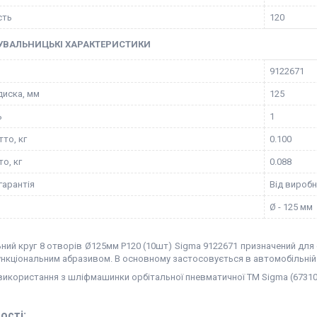
сть
120
УВАЛЬНИЦЬКІ ХАРАКТЕРИСТИКИ
9122671
диска, мм
125
ь
1
то, кг
0.100
о, кг
0.088
гарантія
Від вироб
Ø - 125 мм
ний круг 8 отворів Ø125мм P120 (10шт) Sigma 9122671 призначений дл
ункціональним абразивом. В основному застосовується в автомобільні
икористання з шліфмашинки орбітальної пневматичної ТМ Sigma (673102
ості: