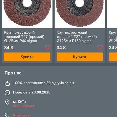
Круг пелюстковий
Круг пелюстковий
Круг
торцевий Т27 (прямий)
торцевий Т27 (прямий)
торц
Ø125мм P40 sigma
Ø125мм P180 sigma
Ø12
9172041
9172161
917
34
34
34
₴
₴
Купити
Купити
Про нас
100% позитивних з 50 відгуків за рік
Працює з 23.08.2010
м. Київ
Київ, Україна
Контакти