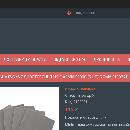
Київ, Україна
ДОСТАВКА ТА ОПЛАТА
ВІДГУКИ ПРО НАС
ДРОПШИППІНГ
НА ГУБКА ОДНОСТОРОННЯ 115Х140ММ P1000 (5ШТ) SIGMA 9130371
Немає в наявності
Оптом і в роздріб
Код:
9130371
112 ₴
Показати оптові ціни
Мінімальна сума замовлення на сайт