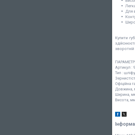
Висо
Легк
Для 
Конт
Широ
Купити гу
здійснюєт
зворотній 
ПАРАМЕТР
Артикул : 
Тип : шліф
Зернистіст
Офіційна г
Довжина, м
Ширина, мм
Висота, мм 
Інформа