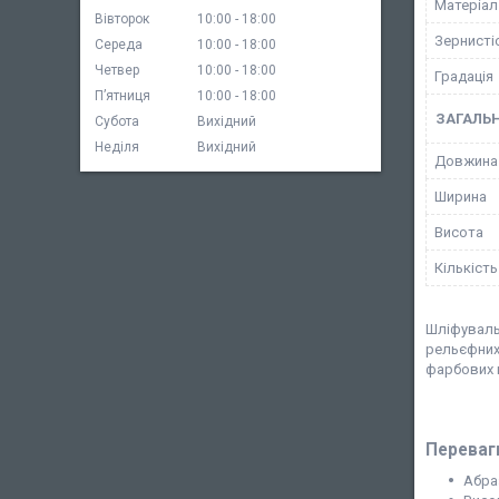
Матеріал
Вівторок
10:00
18:00
Зернисті
Середа
10:00
18:00
Четвер
10:00
18:00
Градація
Пʼятниця
10:00
18:00
ЗАГАЛЬН
Субота
Вихідний
Неділя
Вихідний
Довжина
Ширина
Висота
Кількість
Шліфуваль
рельєфних
фарбових п
Переваги
Абра