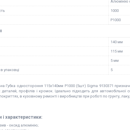
Алюмінію 
сть
1000
P1000
І
140 мм
115 мм
5 мм
 в упаковці
5
на Губка одностороння 115х140мм P1000 (5шт) Sigma 9130371 призначе
 деталей, профілів і кромок. Ідеально підходить для автомобільної 
окриттях, в кузовному ремонті і виробництві при роботі по грунту, лаку
 і характеристики:
зив - оксид алюмінію;