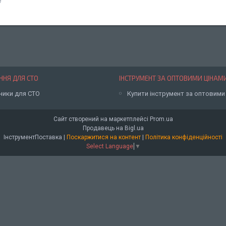
₴
НЯ ДЛЯ СТО
ІНСТРУМЕНТ ЗА ОПТОВИМИ ЦІНАМ
ники для СТО
Купити інструмент за оптовими
Сайт створений на маркетплейсі
Prom.ua
Продавець на Bigl.ua
ІнструментПоставка |
Поскаржитися на контент
|
Політика конфіденційності
Select Language
▼