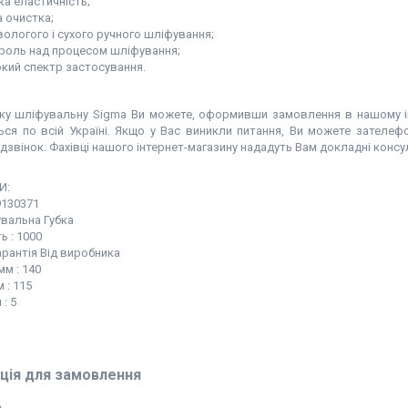
ка еластичність;
а очистка;
вологого і сухого ручного шліфування;
роль над процесом шліфування;
кий спектр застосування.
бку шліфувальну Sigma Ви можете, оформивши замовлення в нашому і
ься по всій Україні. Якщо у Вас виникли питання, Ви можете зателе
дзвінок. Фахівці нашого інтернет-магазину нададуть Вам докладні конс
И:
9130371
увальна Губка
ь : 1000
арантія Від виробника
м : 140
 : 115
: 5
ція для замовлення