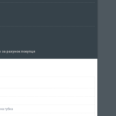
ів
за рахунок покупця
на губка