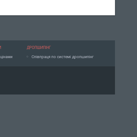
И
ДРОПШИПІНГ
 цінами
Співпраця по системі дропшипінг