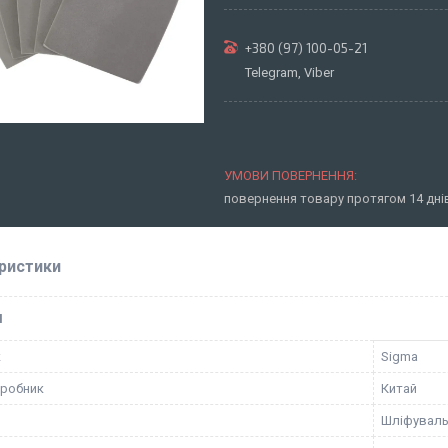
+380 (97) 100-05-21
Telegram, Viber
повернення товару протягом 14 дн
ристики
І
к
Sigma
иробник
Китай
Шліфуваль