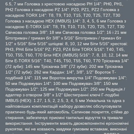
6.5, 7 мм Головка з хрестовою насадкою PH 1/4": PH0, PH1,
PH2 Головка з насадкою PZ 1/4": PZ0, PZ1, PZ2 Головка з
насадкою TORX 1/4": T8, T9, T10, T15, T20, T25, T27, T30
Головка з насадкою HEX (IMBUS) 1/4": 3, 4, 5, 6 мм Головка з
насадкою E-TORX 1/4": T8, T9, T10, T15, T20, T25, T27, T30
Свічкова головка 3/8": 18 мм Свічкова головка 1/2": 16 і 21 мм
Бітотримач / тримач біт 3/8" x 5/16" Бітотримач / тримач біт
1/2" x 5/16" Біти 5/16" шліцеві: 8, 10, 12 мм Біти 5/16" хрестові:
PH3, PH4 Біти 5/16" PZ: PZ3, PZ4 Біти TORX 5/16": T40, T45,
T50, T55, T60, T70 Біти HEX (IMBUS) 5/16": 7, 8, 10, 12, 14 мм
Біти E-TORX 5/16": T40, T45, T50, T55, T60, T70 Тріскачка 1/4"
(72 зуби): 145 мм Тріскачка 3/8" (72 зуби): 202 мм Тріскачка
1/2" (72 зуби): 262 мм Кардан: 1/4", 3/8", 1/2" Вороток Т-
подібний 1/4": 115 мм Вороток-викрутка 1/4" Подовжувач 1/4":
50 мм Подовжувач 1/4": 100 мм Подовжувач 3/8": 150 мм
Подовжувач 1/2": 125 мм Подовжувач 1/2": 250 мм Редукція /
адаптер з отвором 3/8" x 1/2" Шестигранні ключі Г-подібні
IMBUS (HEX): 1.27, 1.5, 2, 2.5, 3, 4, 5 мм Унікальна та одна з
найповніших комплектацій набору дозволяє обслуговувати
практично будь-який автомобіль. Сатинове покриття, стійке до
стирання, забезпечує приємні тактильні відчуття та тривале
використання. Інструменти мають двокомпонентні ергономічні
рукоятки, які не ковзають завдяки гумовим вставкам, виконані