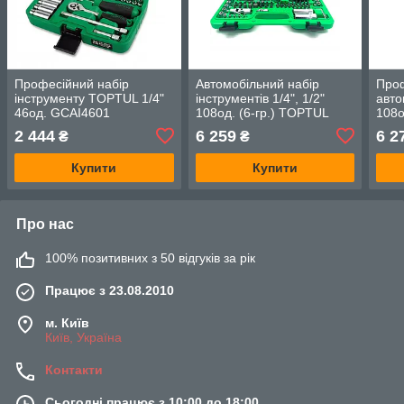
Професійний набір
Автомобільний набір
Проф
інструменту TOPTUL 1/4"
інструментів 1/4", 1/2"
авто
46од. GCAI4601
108од. (6-гр.) TOPTUL
108о
GCAI108R
GCA
2 444
6 259
6 2
₴
₴
Купити
Купити
Про нас
100% позитивних з 50 відгуків за рік
Працює з 23.08.2010
м. Київ
Київ, Україна
Контакти
Сьогодні працює з 10:00 до 18:00