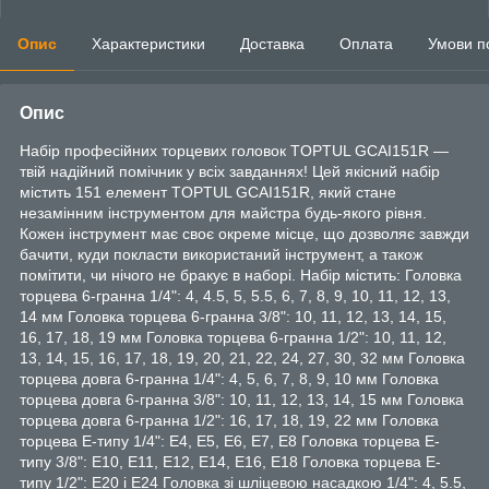
Опис
Характеристики
Доставка
Оплата
Умови п
Опис
Набір професійних торцевих головок TOPTUL GCAI151R —
твій надійний помічник у всіх завданнях! Цей якісний набір
містить 151 елемент TOPTUL GCAI151R, який стане
незамінним інструментом для майстра будь-якого рівня.
Кожен інструмент має своє окреме місце, що дозволяє завжди
бачити, куди покласти використаний інструмент, а також
помітити, чи нічого не бракує в наборі. Набір містить: Головка
торцева 6-гранна 1/4": 4, 4.5, 5, 5.5, 6, 7, 8, 9, 10, 11, 12, 13,
14 мм Головка торцева 6-гранна 3/8": 10, 11, 12, 13, 14, 15,
16, 17, 18, 19 мм Головка торцева 6-гранна 1/2": 10, 11, 12,
13, 14, 15, 16, 17, 18, 19, 20, 21, 22, 24, 27, 30, 32 мм Головка
торцева довга 6-гранна 1/4": 4, 5, 6, 7, 8, 9, 10 мм Головка
торцева довга 6-гранна 3/8": 10, 11, 12, 13, 14, 15 мм Головка
торцева довга 6-гранна 1/2": 16, 17, 18, 19, 22 мм Головка
торцева E-типу 1/4": E4, E5, E6, E7, E8 Головка торцева E-
типу 3/8": E10, E11, E12, E14, E16, E18 Головка торцева E-
типу 1/2": E20 і E24 Головка зі шліцевою насадкою 1/4": 4, 5.5,