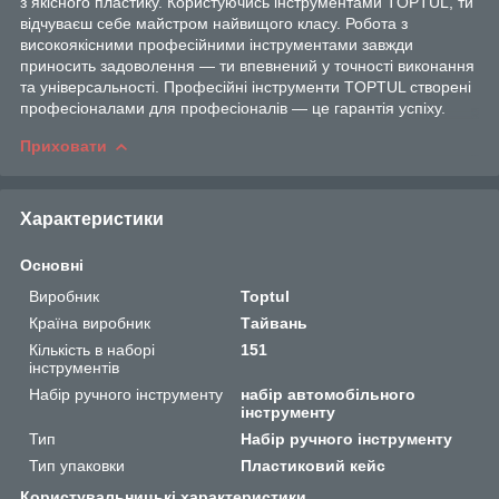
з якісного пластику. Користуючись інструментами TOPTUL, ти
відчуваєш себе майстром найвищого класу. Робота з
високоякісними професійними інструментами завжди
приносить задоволення — ти впевнений у точності виконання
та універсальності. Професійні інструменти TOPTUL створені
професіоналами для професіоналів — це гарантія успіху.
Приховати
Характеристики
Основні
Виробник
Toptul
Країна виробник
Тайвань
Кількість в наборі
151
інструментів
Набір ручного інструменту
набір автомобільного
інструменту
Тип
Набір ручного інструменту
Тип упаковки
Пластиковий кейс
Користувальницькі характеристики