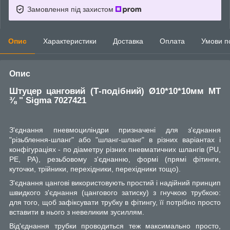
Замовлення під захистом
Опис
Характеристики
Доставка
Оплата
Умови п
Опис
Штуцер цанговий (Т-подібний) Ø10*10*10мм МТ
⅜ " Sigma 7027421
З'єднання пневмоциліндри призначені для з'єднання
"різьблення-шланг" або "шланг-шланг" в різних варіантах і
конфігураціях - по діаметру різних пневматичних шлангів (PU,
PE, PA), резьбовому з'єднанню, формі (прямі фітинги,
куточки, трійники, перехідники, перехідники тощо).
З'єднання цангові використовують простий і надійний принцип
швидкого з'єднання (цангового затиску) з гнучкою трубкою:
для того, щоб зафіксувати трубку в фітингу, її потрібно просто
вставити в нього з невеликим зусиллям.
Від'єднання трубки проводиться теж максимально просто,