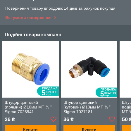
Повернення товару впродовж 14 днів за рахунок покупця
Всі умови повернення
Подібні товари компанії
Штуцер цанговий
Штуцер цанговий
Штуц
(прямий) Ø10мм МТ ⅜ "
(кутовий) Ø10мм МТ ⅜ "
поді
Sigma 7026941
Sigma 7027181
МТ ⅜
26
36
50
₴
₴
Купити
Купити