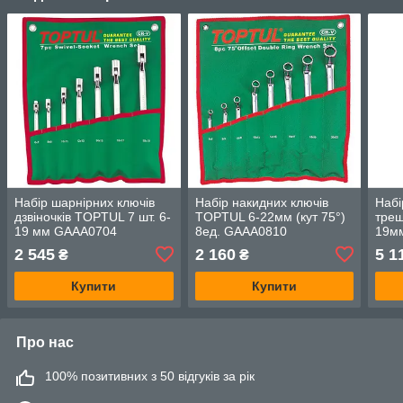
Набір шарнірних ключів
Набір накидних ключів
Набі
дзвіночків TOPTUL 7 шт. 6-
TOPTUL 6-22мм (кут 75°)
тре
19 мм GAAA0704
8ед. GAAA0810
19мм
GPA
2 545
2 160
5 1
₴
₴
Купити
Купити
Про нас
100% позитивних з 50 відгуків за рік