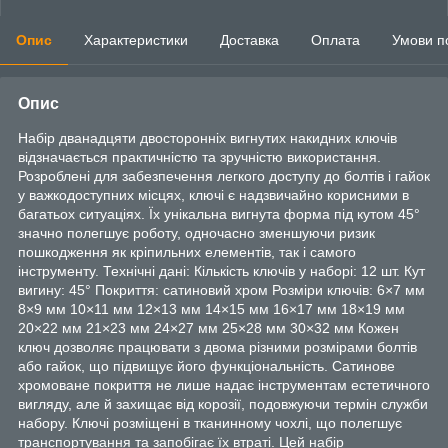
Опис
Характеристики
Доставка
Оплата
Умови п
Опис
Набір дванадцяти двосторонніх вигнутих накидних ключів
відзначається практичністю та зручністю використання.
Розроблені для забезпечення легкого доступу до болтів і гайок
у важкодоступних місцях, ключі є надзвичайно корисними в
багатьох ситуаціях. Їх унікальна вигнута форма під кутом 45°
значно полегшує роботу, одночасно зменшуючи ризик
пошкодження як кріпильних елементів, так і самого
інструменту. Технічні дані: Кількість ключів у наборі: 12 шт. Кут
вигину: 45° Покриття: сатиновий хром Розміри ключів: 6×7 мм
8×9 мм 10×11 мм 12×13 мм 14×15 мм 16×17 мм 18×19 мм
20×22 мм 21×23 мм 24×27 мм 25×28 мм 30×32 мм Кожен
ключ дозволяє працювати з двома різними розмірами болтів
або гайок, що підвищує його функціональність. Сатинове
хромоване покриття не лише надає інструментам естетичного
вигляду, але й захищає від корозії, подовжуючи термін служби
набору. Ключі розміщені в тканинному чохлі, що полегшує
транспортування та запобігає їх втраті. Цей набір