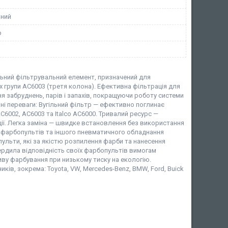
ний
р
льний фільтрувальний елемент, призначений для
х групи AC6003 (третя колона). Ефективна фільтрація для
я забруднень, парів і запахів, покращуючи роботу системи
вні переваги: Вугільний фільтр — ефективно поглинає
C6002, AC6003 та Italco AC6000. Тривалий ресурс —
ії. Легка заміна — швидке встановлення без використання
их фарбопультів та іншого пневматичного обладнання
ульти, які за якістю розпилення фарби та нанесення
рдила відповідність своїх фарбопультів вимогам
ливу фарбування при низькому тиску на екологію.
ів, зокрема: Toyota, VW, Mercedes-Benz, BMW, Ford, Buick