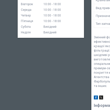
Країна в
Вівторок
10:00
18:00
Вид прив
Середа
10:00
18:00
Четвер
10:00
18:00
Призначе
Пʼятниця
10:00
18:00
Тип запч
Субота
Вихідний
Неділя
Вихідний
Змінний фі
ефективног
кращої яко
фільтрації
шкідливі р
виготовлен
спеціальни
преміум-с
покриття 
Агентства 
Фарбопульт
та інших.
Інформа