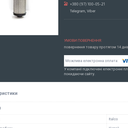
+380 (97) 100-05-21
Telegram, Viber
повернення товару протягом 14 дн
У компанії підключені електронні пл
покидаючи сайту.
ристики
І
к
Italco