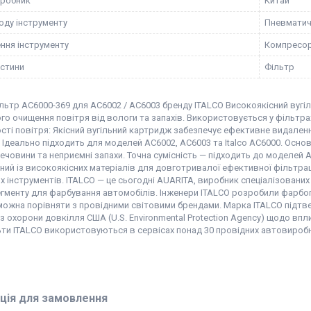
иробник
Китай
оду інструменту
Пневматич
ння інструменту
Компресо
астини
Фільтр
льтр AC6000-369 для AC6002 / AC6003 бренду ITALCO Високоякісний вугі
о очищення повітря від вологи та запахів. Використовується у фільтра
сті повітря: Якісний вугільний картридж забезпечує ефективне видаленн
. Ідеально підходить для моделей AC6002, AC6003 та Italco AC6000. Осно
ечовини та неприємні запахи. Точна сумісність — підходить до моделей A
ий із високоякісних матеріалів для довготривалої ефективної фільтрац
х інструментів. ITALCO — це сьогодні AUARITA, виробник спеціалізован
егменту для фарбування автомобілів. Інженери ITALCO розробили фарбоп
можна порівняти з провідними світовими брендами. Марка ITALCO підтве
з охорони довкілля США (U.S. Environmental Protection Agency) щодо вп
и ITALCO використовуються в сервісах понад 30 провідних автовиробник
ція для замовлення