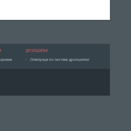
И
ДРОПШИПІНГ
 цінами
Співпраця по системі дропшипінг