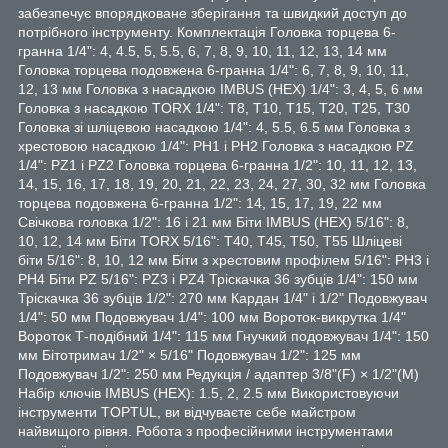
забезпечує впорядковане зберігання та швидкий доступ до
потрібного інструменту. Комплектація Головка торцева 6-
гранна 1/4": 4, 4.5, 5, 5.5, 6, 7, 8, 9, 10, 11, 12, 13, 14 мм
Головка торцева подовжена 6-гранна 1/4": 6, 7, 8, 9, 10, 11,
12, 13 мм Головка з насадкою IMBUS (HEX) 1/4": 3, 4, 5, 6 мм
Головка з насадкою TORX 1/4": T8, T10, T15, T20, T25, T30
Головка зі шліцевою насадкою 1/4": 4, 5.5, 6.5 мм Головка з
хрестовою насадкою 1/4": PH1 і PH2 Головка з насадкою PZ
1/4": PZ1 і PZ2 Головка торцева 6-гранна 1/2": 10, 11, 12, 13,
14, 15, 16, 17, 18, 19, 20, 21, 22, 23, 24, 27, 30, 32 мм Головка
торцева подовжена 6-гранна 1/2": 14, 15, 17, 19, 22 мм
Свічкова головка 1/2": 16 і 21 мм Біти IMBUS (HEX) 5/16": 8,
10, 12, 14 мм Біти TORX 5/16": T40, T45, T50, T55 Шліцеві
біти 5/16": 8, 10, 12 мм Біти з хрестовим профілем 5/16": PH3 і
PH4 Біти PZ 5/16": PZ3 і PZ4 Тріскачка 36 зубців 1/4": 150 мм
Тріскачка 36 зубців 1/2": 270 мм Кардан 1/4" і 1/2" Подовжувач
1/4": 50 мм Подовжувач 1/4": 100 мм Вороток-викрутка 1/4"
Вороток Т-подібний 1/4": 115 мм Гнучкий подовжувач 1/4": 150
мм Бітотримач 1/2" × 5/16" Подовжувач 1/2": 125 мм
Подовжувач 1/2": 250 мм Редукція / адаптер 3/8"(F) × 1/2"(M)
Набір ключів IMBUS (HEX): 1.5, 2, 2.5 мм Використовуючи
інструменти TOPTUL, ви відчуваєте себе майстром
найвищого рівня. Робота з професійними інструментами