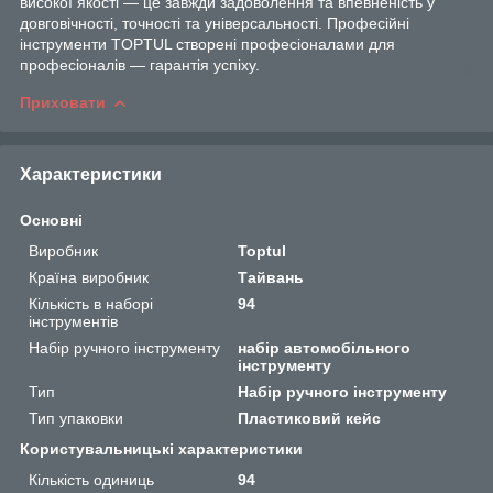
високої якості — це завжди задоволення та впевненість у
довговічності, точності та універсальності. Професійні
інструменти TOPTUL створені професіоналами для
професіоналів — гарантія успіху.
Приховати
Характеристики
Основні
Виробник
Toptul
Країна виробник
Тайвань
Кількість в наборі
94
інструментів
Набір ручного інструменту
набір автомобільного
інструменту
Тип
Набір ручного інструменту
Тип упаковки
Пластиковий кейс
Користувальницькі характеристики
Кількість одиниць
94