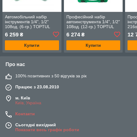
Автомобільний набір
Професійний набір
Проф
інструментів 1/4", 1/2"
автоинструмента 1/4", 1/2"
інст
108од. (6-гр.) TOPTUL
108од. (12-гр.) TOPTUL
216
GCAI108R
GCAI108R1
6 259
6 274
12 
₴
₴
Купити
Купити
Про нас
100% позитивних з 50 відгуків за рік
Працює з 23.08.2010
м. Київ
Київ, Україна
Контакти
Сьогодні вихідний
Показати весь графік роботи