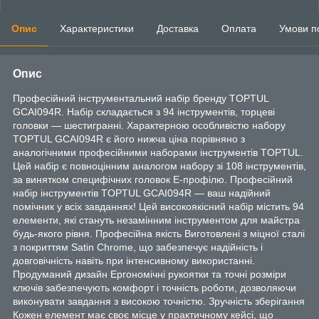
Опис
Характеристики
Доставка
Оплата
Умови п
Опис
Професійний інструментальний набір бренду TOPTUL
GCAI094R. Набір складається з 94 інструментів, торцеві
головки — шестигранні. Характерною особливістю набору
TOPTUL GCAI094R є його нижча ціна порівняно з
аналогічними професійними наборами інструментів TOPTUL.
Цей набір є повноцінним аналогом набору зі 108 інструментів,
за винятком специфічних головок E-профілю. Професійний
набір інструментів TOPTUL GCAI094R — ваш надійний
помічник у всіх завданнях! Цей високоякісний набір містить 94
елементи, які стануть незамінним інструментом для майстра
будь-якого рівня. Професійна якість Виготовлені з міцної сталі
з покриттям Satin Chrome, що забезпечує надійність і
довговічність навіть при інтенсивному використанні.
Продуманий дизайн Ергономічні рукоятки та точні розміри
ключів забезпечують комфорт і точність роботи, дозволяючи
виконувати завдання з високою точністю. Зручність зберігання
Кожен елемент має своє місце у практичному кейсі, що