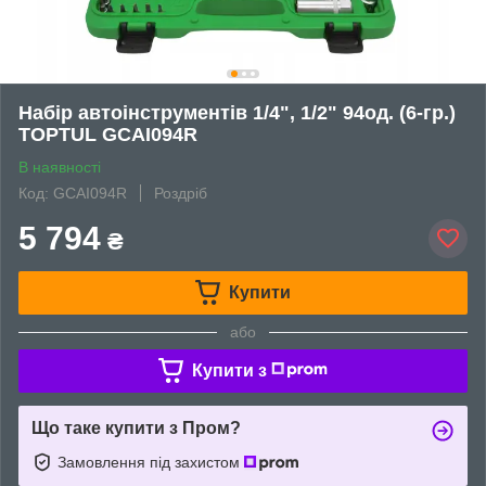
Набір автоінструментів 1/4", 1/2" 94од. (6-гр.)
TOPTUL GCAI094R
В наявності
Код: GCAI094R
Роздріб
5 794
₴
Купити
або
Купити з
Що таке купити з Пром?
Замовлення під захистом