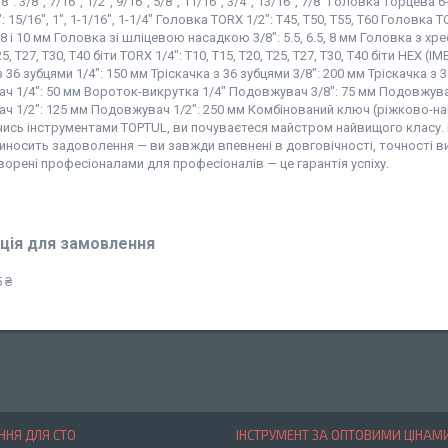
8": 3/8", 7/16", 1/2", 9/16", 5/8", 11/16", 3/4", 13/16", 7/8" Головка торцева 
: 15/16", 1", 1-1/16", 1-1/4" Головка TORX 1/2": T45, T50, T55, T60 Головка 
: 8 і 10 мм Головка зі шліцевою насадкою 3/8": 5.5, 6.5, 8 мм Головка з хр
5, T27, T30, T40 біти TORX 1/4": T10, T15, T20, T25, T27, T30, T40 біти HEX (IMBU
 36 зубцями 1/4": 150 мм Тріскачка з 36 зубцями 3/8": 200 мм Тріскачка з 3
 1/4": 50 мм Вороток-викрутка 1/4" Подовжувач 3/8": 75 мм Подовжувач 3
 1/2": 125 мм Подовжувач 1/2": 250 мм Комбінований ключ (ріжково-накидний 
ись інструментами TOPTUL, ви почуваєтеся майстром найвищого класу.
носить задоволення — ви завжди впевнені в довговічності, точності ви
орені професіоналами для професіоналів — це гарантія успіху.
ція для замовлення
 ₴
НЯ ДЛЯ СТО
ІНСТРУМЕНТ ЗА ОПТОВИМИ ЦІНАМ