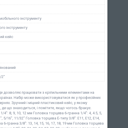
мобільного інструменту
ого інструменту
ий кейс
інований
1/2"
 Це дозволяє працювати з кріпильними елементами на
х країнах. Набір може використовуватися як у професійних
тернях. Зручний і міцний пластиковий кейс, у якому
де що знаходиться, і помітите, якщо чогось бракує.
4": 8, 9, 10, 12 мм Головка торцева 6-гранна 1/4": 4, 4.5, 5,
32", 5/16", 11/32" Головка торцева Е-типу 3/8": E11, E12, E14,
 6-гранна 3/8": 13, 14, 15, 16, 17, 18, 19 мм Головка торцева