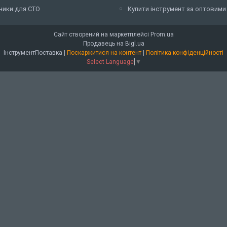
ники для СТО
Купити інструмент за оптовими
Сайт створений на маркетплейсі
Prom.ua
Продавець на Bigl.ua
ІнструментПоставка |
Поскаржитися на контент
|
Політика конфіденційності
Select Language
▼