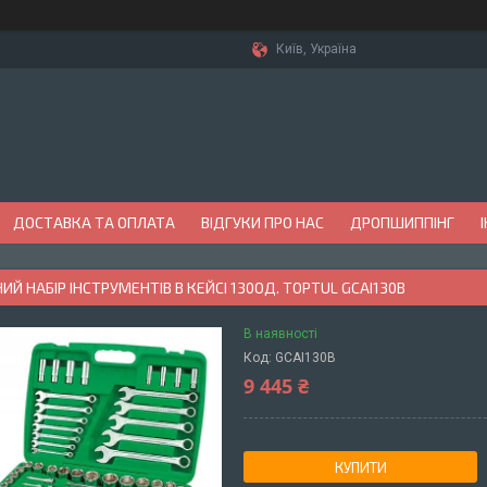
Київ, Україна
ДОСТАВКА ТА ОПЛАТА
ВІДГУКИ ПРО НАС
ДРОПШИППІНГ
ИЙ НАБІР ІНСТРУМЕНТІВ В КЕЙСІ 130ОД. TOPTUL GCAI130B
В наявності
Код:
GCAI130B
9 445 ₴
КУПИТИ