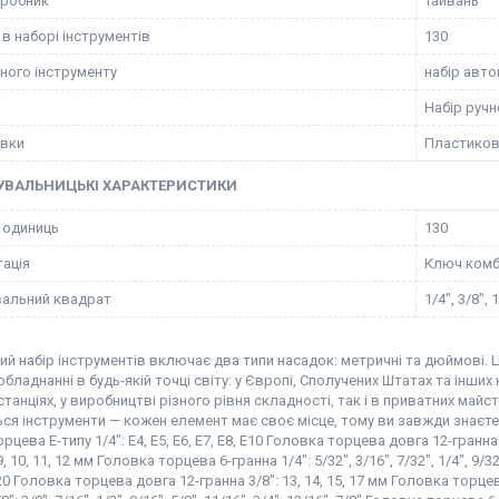
иробник
Тайвань
 в наборі інструментів
130
чного інструменту
набір авто
Набір ручн
овки
Пластиков
УВАЛЬНИЦЬКІ ХАРАКТЕРИСТИКИ
ь одиниць
130
ація
Ключ комб
альний квадрат
1/4", 3/8", 
ий набір інструментів включає два типи насадок: метричні та дюймові.
обладнанні в будь-якій точці світу: у Європі, Сполучених Штатах та інши
станціях, у виробництві різного рівня складності, так і в приватних майс
ся інструменти — кожен елемент має своє місце, тому ви завжди знаєте, 
цева Е-типу 1/4": E4, E5, E6, E7, E8, E10 Головка торцева довга 12-гранна 1/
8, 9, 10, 11, 12 мм Головка торцева 6-гранна 1/4": 5/32", 3/16", 7/32", 1/4", 9/
E20 Головка торцева довга 12-гранна 3/8": 13, 14, 15, 17 мм Головка торцева