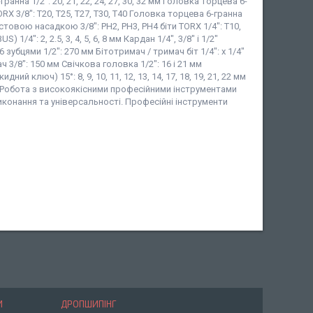
6-гранна 1/2": 20, 21, 22, 24, 27, 30, 32 мм Головка торцева 6-
TORX 3/8": T20, T25, T27, T30, T40 Головка торцева 6-гранна
естовою насадкою 3/8": PH2, PH3, PH4 біти TORX 1/4": T10,
S) 1/4": 2, 2.5, 3, 4, 5, 6, 8 мм Кардан 1/4", 3/8" і 1/2"
6 зубцями 1/2": 270 мм Бітотримач / тримач біт 1/4": x 1/4"
/8": 150 мм Свічкова головка 1/2": 16 і 21 мм
ключ) 15°: 8, 9, 10, 11, 12, 13, 14, 17, 18, 19, 21, 22 мм
 Робота з високоякісними професійними інструментами
конання та універсальності. Професійні інструменти
И
ДРОПШИПІНГ