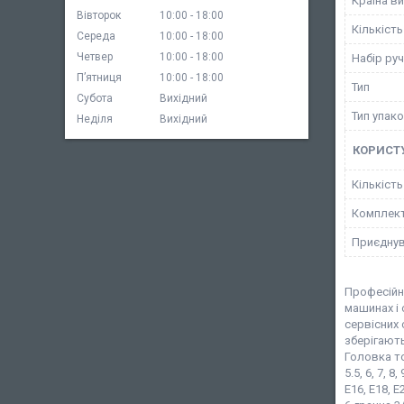
Країна в
Вівторок
10:00
18:00
Кількість
Середа
10:00
18:00
Четвер
10:00
18:00
Набір ру
Пʼятниця
10:00
18:00
Тип
Субота
Вихідний
Тип упак
Неділя
Вихідний
КОРИСТ
Кількіст
Комплект
Приєднув
Професійн
машинах і 
сервісних 
зберігають
Головка тор
5.5, 6, 7, 
E16, E18, 