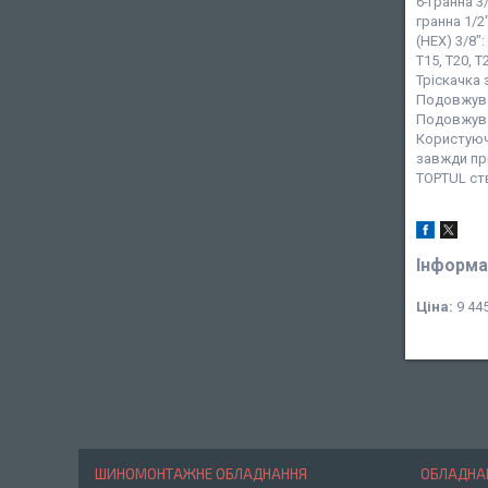
6-гранна 3/
гранна 1/2"
(HEX) 3/8"
T15, T20, T2
Тріскачка з
Подовжувач
Подовжувач
Користуюч
завжди при
TOPTUL ств
Інформа
Ціна:
9 445
ШИНОМОНТАЖНЕ ОБЛАДНАННЯ
ОБЛАДНАН