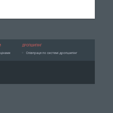
И
ДРОПШИПІНГ
 цінами
Співпраця по системі дропшипінг