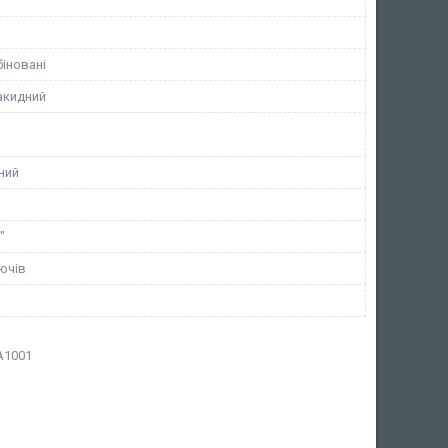
іновані
акидний
ний
"
ючів
A1001