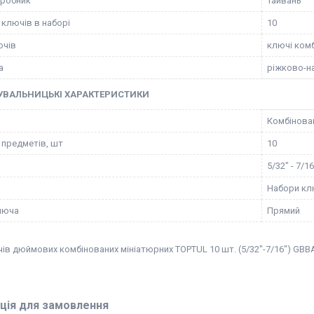
иробник
Тайвань
 ключів в наборі
10
ючів
ключі комб
а
ріжково-н
УВАЛЬНИЦЬКІ ХАРАКТЕРИСТИКИ
Комбінова
 предметів, шт
10
5/32" - 7/16
Набори кл
люча
Прямий
ів дюймових комбінованих мініатюрних TOPTUL 10 шт. (5/32"-7/16") GBB
ція для замовлення