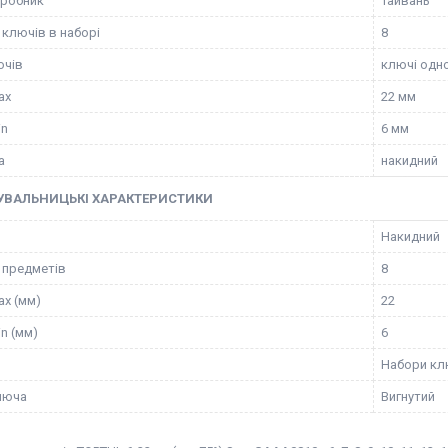
иробник
Тайвань
 ключів в наборі
8
ючів
ключі одн
ax
22 мм
in
6 мм
а
накидний
УВАЛЬНИЦЬКІ ХАРАКТЕРИСТИКИ
Накидний
ь предметів
8
ax (мм)
22
n (мм)
6
Набори кл
люча
Вигнутий