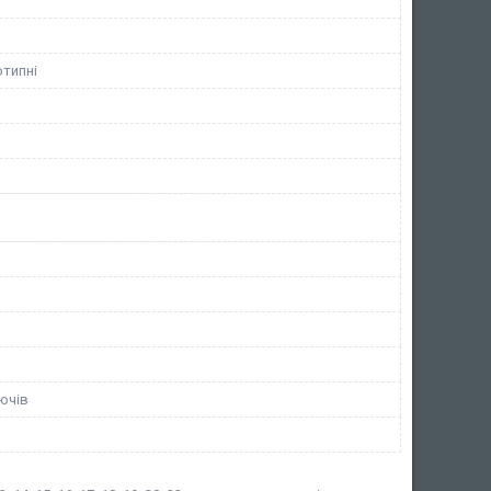
отипні
ючів