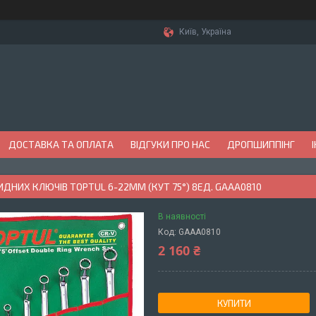
Київ, Україна
ДОСТАВКА ТА ОПЛАТА
ВІДГУКИ ПРО НАС
ДРОПШИППІНГ
ИДНИХ КЛЮЧІВ TOPTUL 6-22ММ (КУТ 75°) 8ЕД. GAAA0810
В наявності
Код:
GAAA0810
2 160 ₴
КУПИТИ