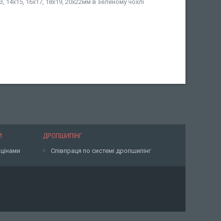
3, 14х15, 16х17, 18х19, 20х22мм в зеленому чохлі
И
ДРОПШИПІНГ
 цінами
Співпраця по системі дропшипінг