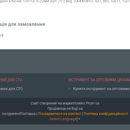
дних ключів TOPTUL 6-22мм (кут 75°) 8ед. GAAA0810 - 6х7, 8х9, 10х11, 12х1
ція для замовлення
 ₴
НЯ ДЛЯ СТО
ІНСТРУМЕНТ ЗА ОПТОВИМИ ЦІНАМ
ники для СТО
Купити інструмент за оптовими
Сайт створений на маркетплейсі
Prom.ua
Продавець на Bigl.ua
ІнструментПоставка |
Поскаржитися на контент
|
Політика конфіденційності
Select Language
▼