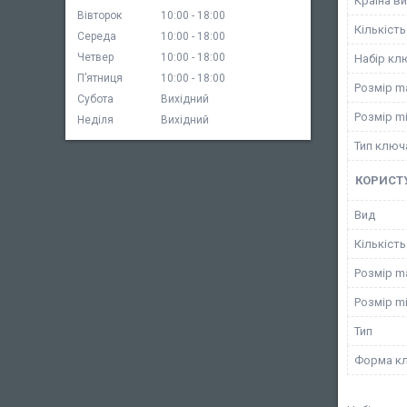
Країна в
Вівторок
10:00
18:00
Кількість
Середа
10:00
18:00
Четвер
10:00
18:00
Набір кл
Пʼятниця
10:00
18:00
Розмір m
Субота
Вихідний
Розмір m
Неділя
Вихідний
Тип ключ
КОРИСТ
Вид
Кількіст
Розмір m
Розмір mi
Тип
Форма к