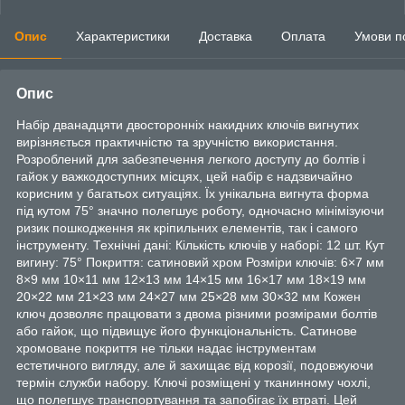
Опис
Характеристики
Доставка
Оплата
Умови п
Опис
Набір дванадцяти двосторонніх накидних ключів вигнутих
вирізняється практичністю та зручністю використання.
Розроблений для забезпечення легкого доступу до болтів і
гайок у важкодоступних місцях, цей набір є надзвичайно
корисним у багатьох ситуаціях. Їх унікальна вигнута форма
під кутом 75° значно полегшує роботу, одночасно мінімізуючи
ризик пошкодження як кріпильних елементів, так і самого
інструменту. Технічні дані: Кількість ключів у наборі: 12 шт. Кут
вигину: 75° Покриття: сатиновий хром Розміри ключів: 6×7 мм
8×9 мм 10×11 мм 12×13 мм 14×15 мм 16×17 мм 18×19 мм
20×22 мм 21×23 мм 24×27 мм 25×28 мм 30×32 мм Кожен
ключ дозволяє працювати з двома різними розмірами болтів
або гайок, що підвищує його функціональність. Сатинове
хромоване покриття не тільки надає інструментам
естетичного вигляду, але й захищає від корозії, подовжуючи
термін служби набору. Ключі розміщені у тканинному чохлі,
що полегшує транспортування та запобігає їх втраті. Цей