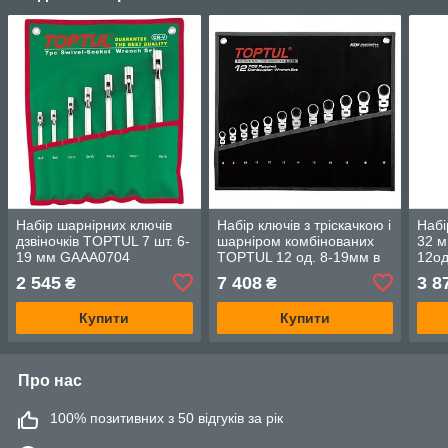
Набір шарнірних ключів
Набір ключів з тріскачкою і
Набі
дзвіночків TOPTUL 7 шт. 6-
шарніром комбінованих
32 м
19 мм GAAA0704
TOPTUL 12 од. 8-19мм в
12о
чохлі GPAQ1204
2 545
7 408
3 8
₴
₴
Купити
Купити
Про нас
100% позитивних з 50 відгуків за рік