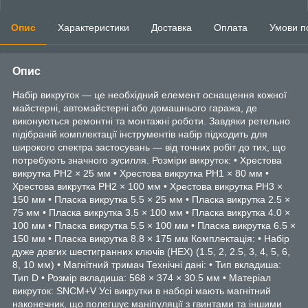
Опис
Характеристики
Доставка
Оплата
Умови п
Опис
Набір викруток — це необхідний елемент оснащення кожної
майстерні, автомайстерні або домашнього гаража, де
виконуються ремонтні та монтажні роботи. Завдяки ретельно
підібраній комплектації інструментів набір підходить для
широкого спектра застосувань — від точних робіт до тих, що
потребують значного зусилля. Розміри викруток: • Хрестова
викрутка PH2 × 25 мм • Хрестова викрутка PH1 × 80 мм •
Хрестова викрутка PH2 × 100 мм • Хрестова викрутка PH3 ×
150 мм • Пласка викрутка 5.5 × 25 мм • Пласка викрутка 2.5 ×
75 мм • Пласка викрутка 3.5 × 100 мм • Пласка викрутка 4.0 ×
100 мм • Пласка викрутка 5.5 × 100 мм • Пласка викрутка 6.5 ×
150 мм • Пласка викрутка 8.8 × 175 мм Комплектація: • Набір
дуже довгих шестигранних ключів (HEX) (1.5, 2, 2.5, 3, 4, 5, 6,
8, 10 мм) • Магнітний тримач Технічні дані: • Тип вкладиша:
Тип D • Розмір вкладиша: 568 × 374 × 30.5 мм • Матеріал
викруток: SNCM+V Усі викрутки в наборі мають магнітний
наконечник, що полегшує маніпуляції з гвинтами та іншими