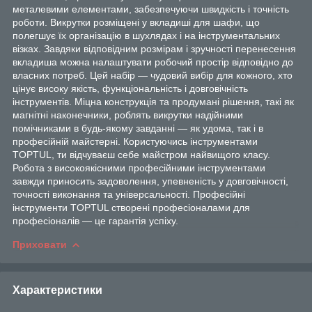
металевими елементами, забезпечуючи швидкість і точність
роботи. Викрутки розміщені у вкладиші для шафи, що
полегшує їх організацію в шухлядах і на інструментальних
візках. Завдяки відповідним розмірам і зручності перенесення
вкладиша можна налаштувати робочий простір відповідно до
власних потреб. Цей набір — чудовий вибір для кожного, хто
цінує високу якість, функціональність і довговічність
інструментів. Міцна конструкція та продумані рішення, такі як
магнітні наконечники, роблять викрутки надійними
помічниками в будь-якому завданні — як удома, так і в
професійній майстерні. Користуючись інструментами
TOPTUL, ти відчуваєш себе майстром найвищого класу.
Робота з високоякісними професійними інструментами
завжди приносить задоволення, упевненість у довговічності,
точності виконання та універсальності. Професійні
інструменти TOPTUL створені професіоналами для
професіоналів — це гарантія успіху.
Приховати
Характеристики