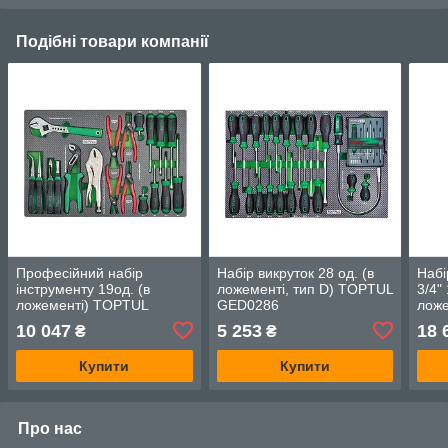
Подібні товари компанії
Професійний набір
Набір викруток 28 од. (в
Набі
інструменту 19од. (в
ложементі, тип D) TOPTUL
3/4"
ложементі) TOPTUL
GED0286
ложе
GED1912
GED
10 047
5 253
18 
₴
₴
Купити
Купити
Про нас