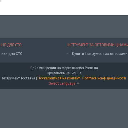
₴
НЯ ДЛЯ СТО
ІНСТРУМЕНТ ЗА ОПТОВИМИ ЦІНАМ
ники для СТО
Купити інструмент за оптовими
Сайт створений на маркетплейсі
Prom.ua
Продавець на Bigl.ua
ІнструментПоставка |
Поскаржитися на контент
|
Політика конфіденційності
Select Language
▼