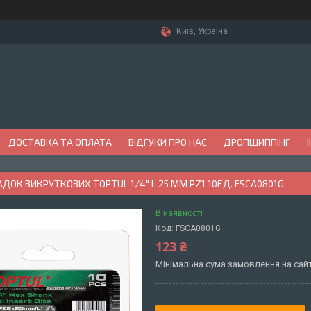
Київ, Україна
ДОСТАВКА ТА ОПЛАТА
ВІДГУКИ ПРО НАС
ДРОПШИППІНГ
АДОК ВИКРУТКОВИХ TOPTUL 1/4" L 25 ММ PZ1 10ЕД. FSCA0801G
В наявності
Код:
FSCA0801G
123 ₴
Мінімальна сума замовлення на сайт