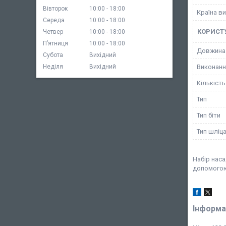
Вівторок
10:00
18:00
Країна в
Середа
10:00
18:00
КОРИСТ
Четвер
10:00
18:00
Пʼятниця
10:00
18:00
Довжина
Субота
Вихідний
Виконанн
Неділя
Вихідний
Кількість
Тип
Тип біти
Тип шліц
Набір наса
допомогою 
Інформа