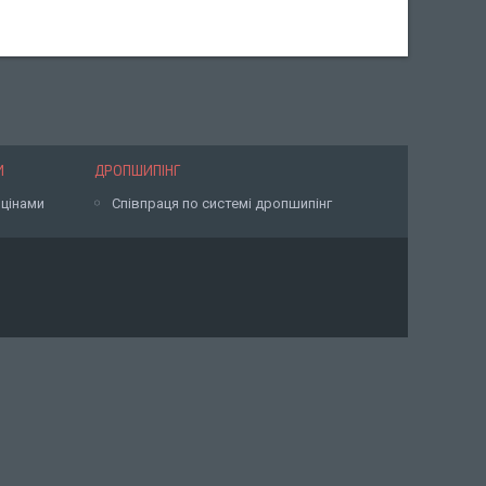
И
ДРОПШИПІНГ
 цінами
Співпраця по системі дропшипінг