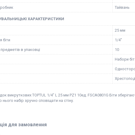
иробник
Тайвань
УВАЛЬНИЦЬКІ ХАРАКТЕРИСТИКИ
25 мм
я біти
1/4"
 предметів в упаковці
10
Набори біт
Одностор
а
Хрестопод
док викруткових TOPTUL 1/4" L 25 мм PZ1 10ед. FSCA0801G Біти зберігают
нього набір зручно сповіщати на стіну.
ція для замовлення