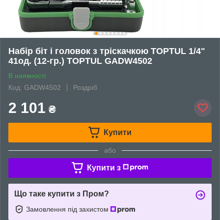
Набір біт і головок з тріскачкою TOPTUL 1/4"
41од. (12-гр.) TOPTUL GADW4502
В наявності
Код: GADW4502
Роздріб
2 101
₴
Купити
або
Купити з
Що таке купити з Пром?
Замовлення під захистом