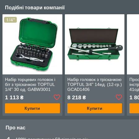
Подібні товари компанії
Набір торцевих головок і
Набір головок з тріскачкою
Проф
біт з тріскачкою TOPTUL
TOPTUL 3/4" 14ед. (12-гр.)
інст
1/4" 30 од. GABW3001
GCAD1406
41о
1 113
8 218
1 8
₴
₴
Купити
Купити
Про нас