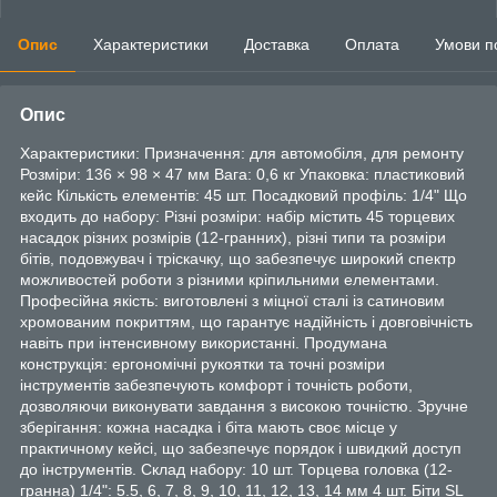
Опис
Характеристики
Доставка
Оплата
Умови п
Опис
Характеристики: Призначення: для автомобіля, для ремонту
Розміри: 136 × 98 × 47 мм Вага: 0,6 кг Упаковка: пластиковий
кейс Кількість елементів: 45 шт. Посадковий профіль: 1/4" Що
входить до набору: Різні розміри: набір містить 45 торцевих
насадок різних розмірів (12-гранних), різні типи та розміри
бітів, подовжувач і тріскачку, що забезпечує широкий спектр
можливостей роботи з різними кріпильними елементами.
Професійна якість: виготовлені з міцної сталі із сатиновим
хромованим покриттям, що гарантує надійність і довговічність
навіть при інтенсивному використанні. Продумана
конструкція: ергономічні рукоятки та точні розміри
інструментів забезпечують комфорт і точність роботи,
дозволяючи виконувати завдання з високою точністю. Зручне
зберігання: кожна насадка і біта мають своє місце у
практичному кейсі, що забезпечує порядок і швидкий доступ
до інструментів. Склад набору: 10 шт. Торцева головка (12-
гранна) 1/4": 5.5, 6, 7, 8, 9, 10, 11, 12, 13, 14 мм 4 шт. Біти SL