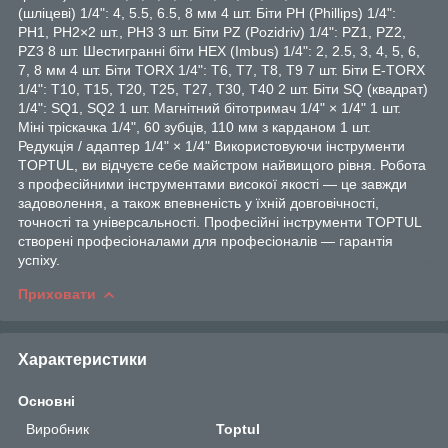
(шліцеві) 1/4": 4, 5.5, 6.5, 8 мм 4 шт. Біти PH (Phillips) 1/4":
PH1, PH2×2 шт., PH3 3 шт. Біти PZ (Pozidriv) 1/4": PZ1, PZ2,
PZ3 8 шт. Шестигранні біти HEX (Imbus) 1/4": 2, 2.5, 3, 4, 5, 6,
7, 8 мм 4 шт. Біти TORX 1/4": T6, T7, T8, T9 7 шт. Біти E-TORX
1/4": T10, T15, T20, T25, T27, T30, T40 2 шт. Біти SQ (квадрат)
1/4": SQ1, SQ2 1 шт. Магнітний бітотримач 1/4" × 1/4" 1 шт.
Міні тріскачка 1/4", 60 зубців, 110 мм з карданом 1 шт.
Редукція / адаптер 1/4" × 1/4" Використовуючи інструменти
TOPTUL, ви відчуєте себе майстром найвищого рівня. Робота
з професійними інструментами високої якості — це завжди
задоволення, а також впевненість у їхній довговічності,
точності та універсальності. Професійні інструменти TOPTUL
створені професіоналами для професіоналів — гарантія
успіху.
Приховати
Характеристики
Основні
Виробник
Toptul