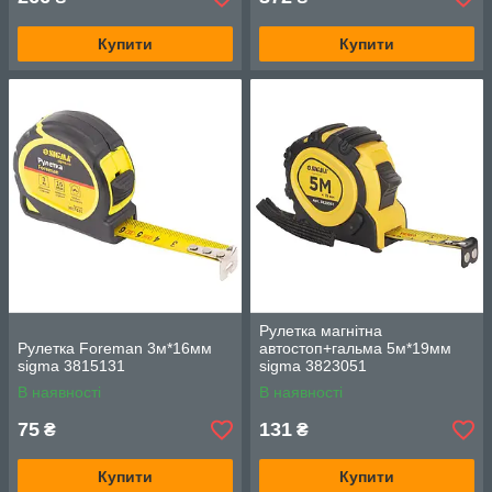
Купити
Купити
Рулетка магнітна
Рулетка Foreman 3м*16мм
автостоп+гальма 5м*19мм
sigma 3815131
sigma 3823051
В наявності
В наявності
75
131
₴
₴
Купити
Купити