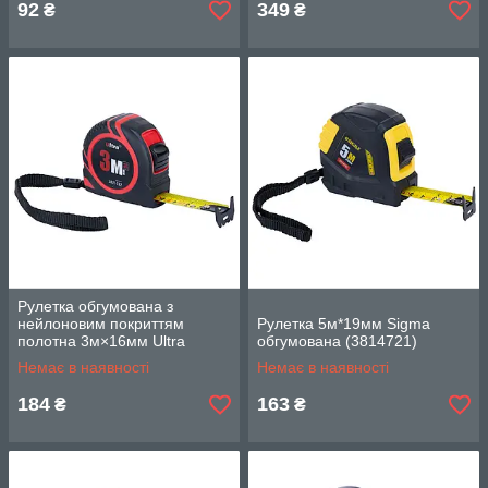
92
349
₴
₴
Рулетка обгумована з
нейлоновим покриттям
Рулетка 5м*19мм Sigma
полотна 3м×16мм Ultra
обгумована (3814721)
(3825112)
Немає в наявності
Немає в наявності
184
163
₴
₴