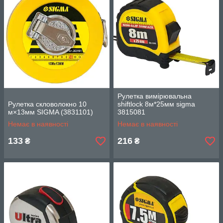
Рулетка вимірювальна
Рулетка скловолокно 10
shiftlock 8м*25мм sigma
м×13мм SIGMA (3831101)
3815081
Немає в наявності
Немає в наявності
133
216
₴
₴