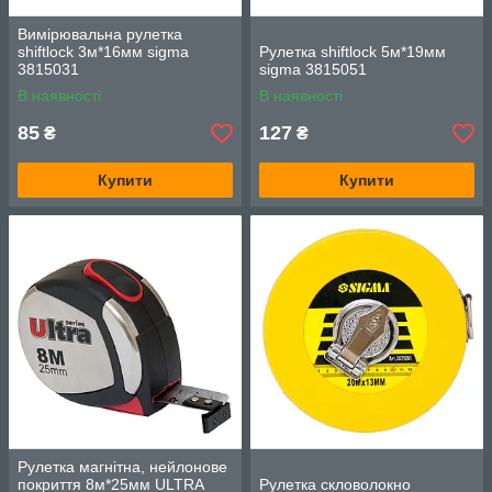
Вимірювальна рулетка
shiftlock 3м*16мм sigma
Рулетка shiftlock 5м*19мм
3815031
sigma 3815051
В наявності
В наявності
85
127
₴
₴
Купити
Купити
Рулетка магнітна, нейлонове
покриття 8м*25мм ULTRA
Рулетка скловолокно