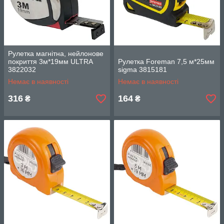
Рулетка магнітна, нейлонове
покриття 3м*19мм ULTRA
Рулетка Foreman 7,5 м*25мм
3822032
sigma 3815181
Немає в наявності
Немає в наявності
316
164
₴
₴