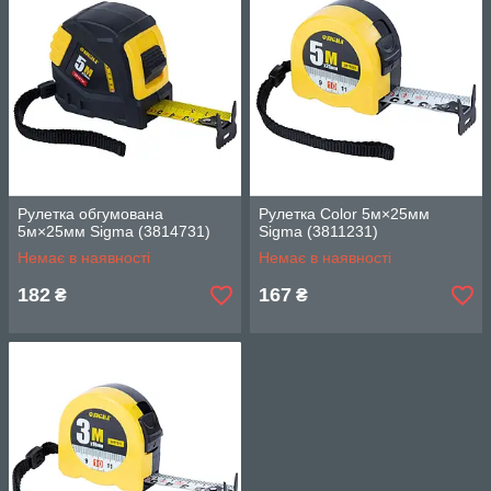
Рулетка обгумована
Рулетка Color 5м×25мм
5м×25мм Sigma (3814731)
Sigma (3811231)
Немає в наявності
Немає в наявності
182
167
₴
₴