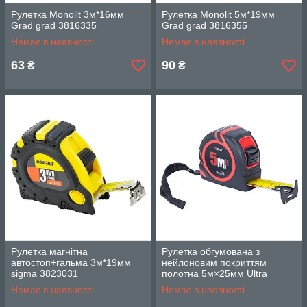
Рулетка Monolit 3м*16мм
Рулетка Monolit 5м*19мм
Grad grad 3816335
Grad grad 3816355
Немає в наявності
Немає в наявності
63
90
₴
₴
Рулетка магнітна
Рулетка обгумована з
автостоп+гальма 3м*19мм
нейлоновим покриттям
sigma 3823031
полотна 5м×25мм Ultra
(3825132)
Немає в наявності
Немає в наявності