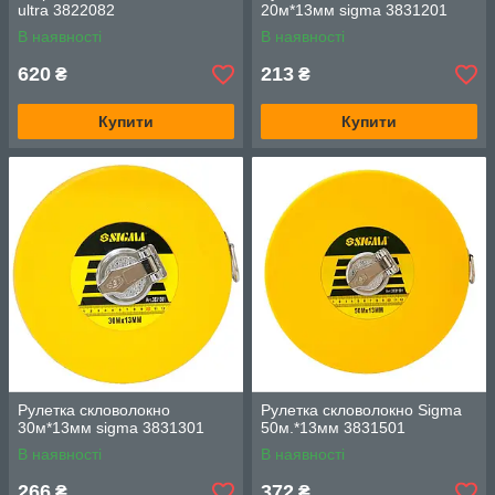
ultra 3822082
20м*13мм sigma 3831201
В наявності
В наявності
620
213
₴
₴
Купити
Купити
Рулетка скловолокно
Рулетка скловолокно Sigma
30м*13мм sigma 3831301
50м.*13мм 3831501
В наявності
В наявності
266
372
₴
₴