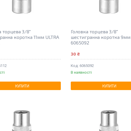
а торцева 3/8"
Головка торцева 3/8"
ранна коротка 11мм ULTRA
шестигранна коротка 9мм
2
6065092
30 ₴
5112
6065092
сті
В наявності
КУПИТИ
КУПИТИ