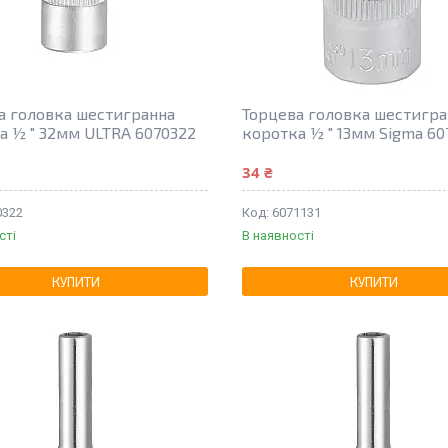
а головка шестигранна
Торцева головка шестигра
а ½ " 32мм ULTRA 6070322
коротка ½ " 13мм Sigma 607
34 ₴
0322
6071131
сті
В наявності
КУПИТИ
КУПИТИ