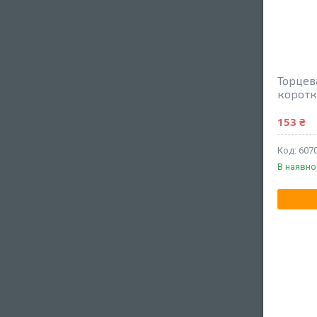
Торцев
коротк
153 ₴
607
В наявно