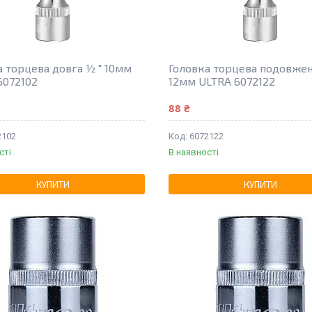
а торцева довга ½ " 10мм
Головка торцева подовжен
6072102
12мм ULTRA 6072122
88 ₴
2102
6072122
сті
В наявності
КУПИТИ
КУПИТИ