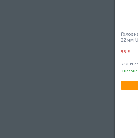
Головк
22мм U
58 ₴
606
В наявно