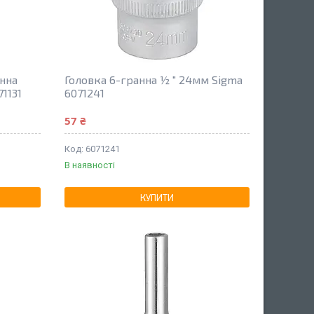
нна
Головка 6-гранна ½ " 24мм Sigma
1131
6071241
57 ₴
6071241
В наявності
КУПИТИ