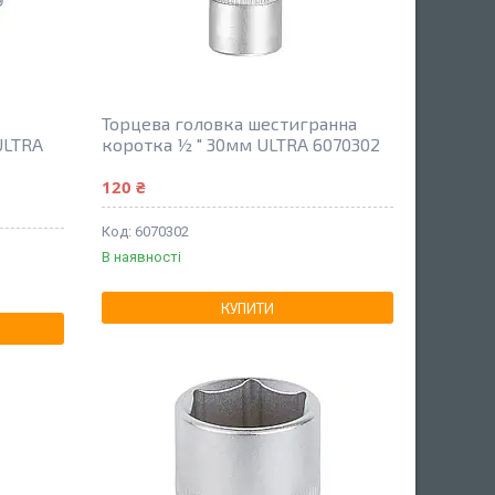
Торцева головка шестигранна
ULTRA
коротка ½ " 30мм ULTRA 6070302
120 ₴
6070302
В наявності
КУПИТИ