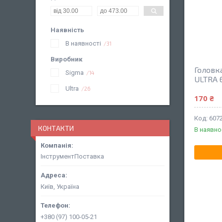
Наявність
В наявності
31
Виробник
Головк
Sigma
14
ULTRA 
Ultra
26
170 ₴
607
КОНТАКТИ
В наявно
ІнструментПоставка
Київ, Україна
+380 (97) 100-05-21