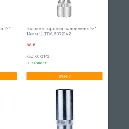
а ½ "
Головка торцева подовжена ½ "
14мм ULTRA 6072142
88 ₴
6072142
В наявності
КУПИТИ