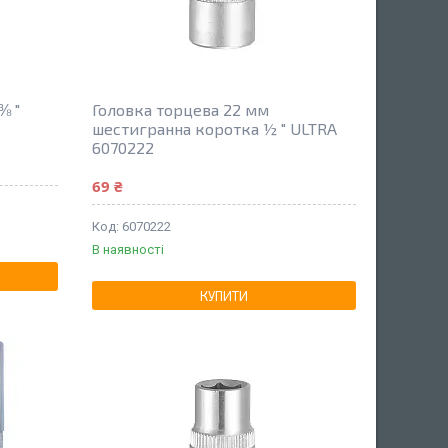
⅜ "
Головка торцева 22 мм
шестигранна коротка ½ " ULTRA
6070222
69 ₴
6070222
В наявності
КУПИТИ