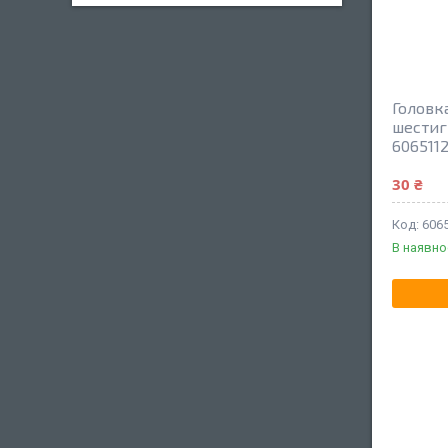
Головк
шестиг
606511
30 ₴
606
В наявно