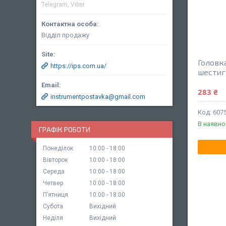
Telegram, Viber
Відділ продажу
Головк
https://ips.com.ua/
шестиг
283 ₴
instrumentpostavka@gmail.com
607
В наявно
ГРАФІК РОБОТИ
Понеділок
10:00
18:00
Вівторок
10:00
18:00
Середа
10:00
18:00
Четвер
10:00
18:00
Пʼятниця
10:00
18:00
Субота
Вихідний
Неділя
Вихідний