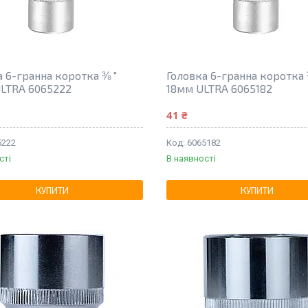
а 6-гранна коротка ⅜ "
Головка 6-гранна коротка 
LTRA 6065222
18мм ULTRA 6065182
41 ₴
5222
6065182
сті
В наявності
КУПИТИ
КУПИТИ