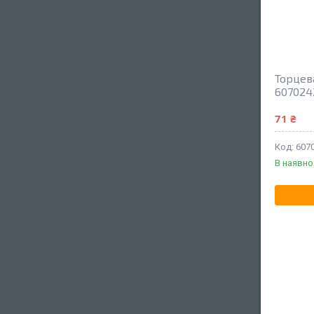
Торцев
607024
71 ₴
607
В наявно