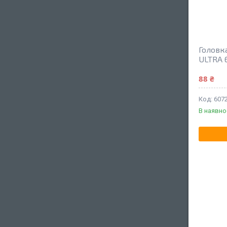
Головк
ULTRA 
88 ₴
607
В наявно