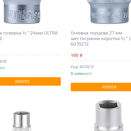
а головка ½ " 24мм ULTRA
Головка торцева 27 мм
2
шестигранна коротка ½ " 
6070272
105 ₴
0242
6070272
сті
В наявності
КУПИТИ
КУПИТИ