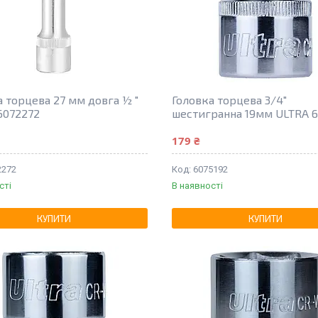
а торцева 27 мм довга ½ "
Головка торцева 3/4"
6072272
шестигранна 19мм ULTRA 6
179 ₴
2272
6075192
сті
В наявності
КУПИТИ
КУПИТИ