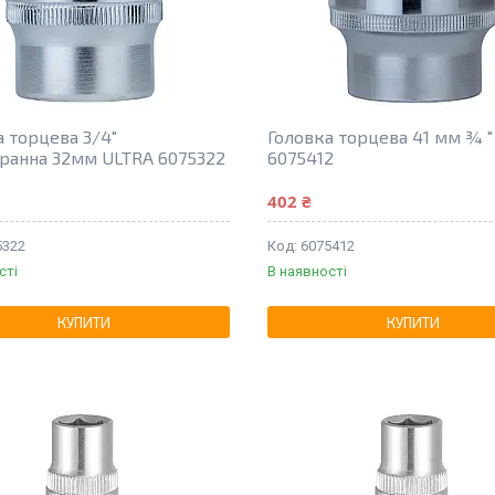
а торцева 3/4"
Головка торцева 41 мм ¾ "
ранна 32мм ULTRA 6075322
6075412
402 ₴
5322
6075412
сті
В наявності
КУПИТИ
КУПИТИ