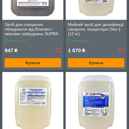
Засіб для очищення
Мийний засіб для дезінфекції
обладнання від білкових і
санвузла, концентрат Dez-1
жирових забруднень SUPRA
(12 кг)
speed (6,5 кг)
В наявності
В наявності
847
1 670
₴
₴
Купити
Купити