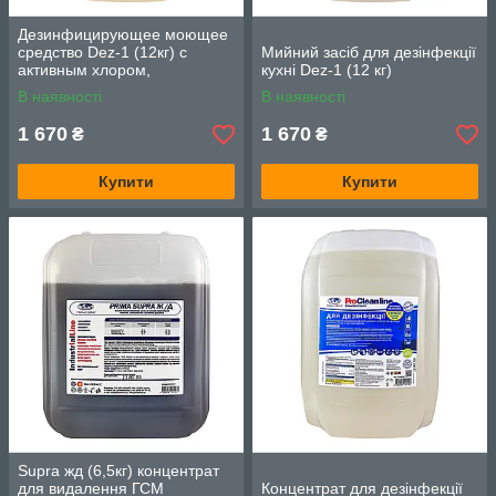
Дезинфицирующее моющее
средство Dez-1 (12кг) с
Мийний засіб для дезінфекції
активным хлором,
кухні Dez-1 (12 кг)
концентрат
В наявності
В наявності
1 670
1 670
₴
₴
Купити
Купити
Supra жд (6,5кг) концентрат
для видалення ГСМ
Концентрат для дезінфекції