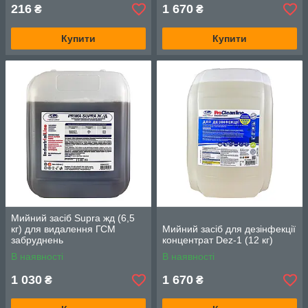
216
1 670
₴
₴
Купити
Купити
Мийний засіб Supra жд (6,5
кг) для видалення ГСМ
Мийний засіб для дезінфекції
забруднень
концентрат Dez-1 (12 кг)
В наявності
В наявності
1 030
1 670
₴
₴