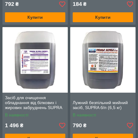
792
184
₴
₴
Купити
Купити
Засіб для очищення
обладнання від білкових і
Лужний безпільний мийний
жирових забруднень SUPRA
засіб, SUPRA б/п (6,5 кг)
speed (12 кг)
В наявності
В наявності
1 496
790
₴
₴