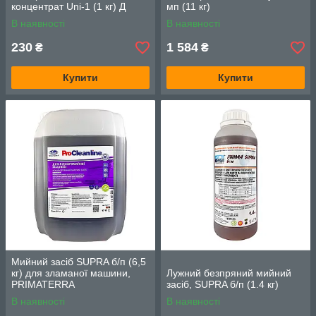
концентрат Uni-1 (1 кг) Д
мп (11 кг)
В наявності
В наявності
230
1 584
₴
₴
Купити
Купити
Мийний засіб SUPRA б/п (6,5
кг) для зламаної машини,
Лужний безпряний мийний
PRIMATERRA
засіб, SUPRA б/п (1.4 кг)
В наявності
В наявності