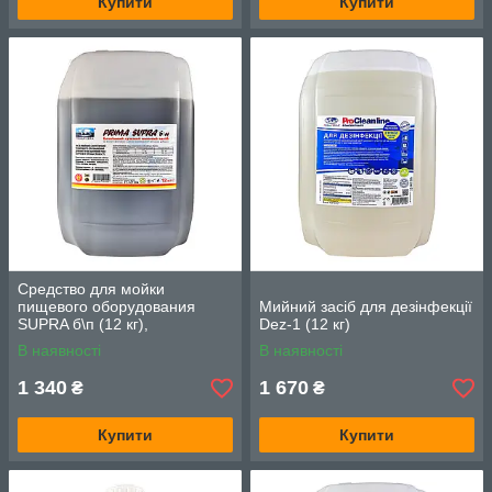
Купити
Купити
Средство для мойки
пищевого оборудования
Мийний засіб для дезінфекції
SUPRA б\п (12 кг),
Dez-1 (12 кг)
концентрат, малопенное
В наявності
В наявності
1 340
1 670
₴
₴
Купити
Купити