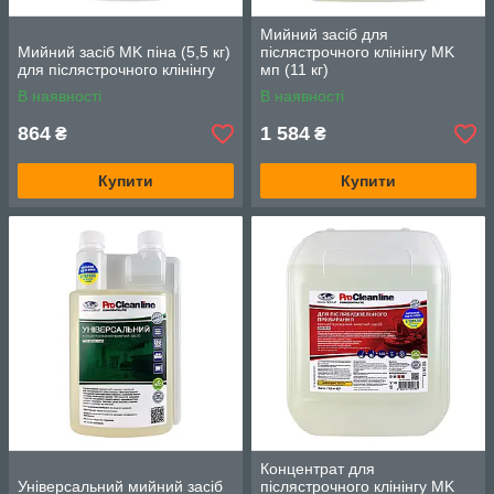
Мийний засіб для
Мийний засіб MK піна (5,5 кг)
післястрочного клінінгу MK
для післястрочного клінінгу
мп (11 кг)
В наявності
В наявності
864
1 584
₴
₴
Купити
Купити
Концентрат для
Універсальний мийний засіб
післястрочного клінінгу MK