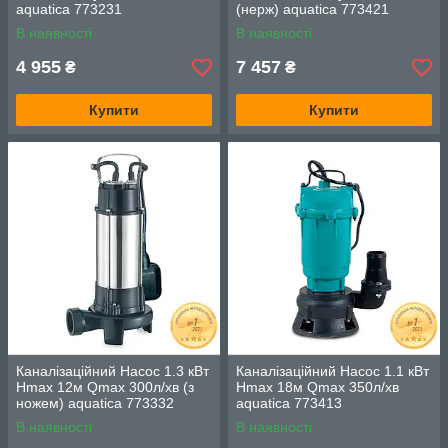
aquatica 773231
(нерж) aquatica 773421
В наявності
В наявності
4 955
7 457
₴
₴
Купити
Купити
Каналізаційний Насос 1.3 кВт
Каналізаційний Насос 1.1 кВт
Hmax 12м Qmax 300л/хв (з
Hmax 18м Qmax 350л/хв
ножем) aquatica 773332
aquatica 773413
В наявності
В наявності