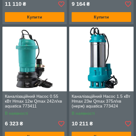
11 110
9 164
₴
₴
Купити
Купити
Каналізаційний Насос 0.55
Каналізаційний Насос 1.5 кВт
кВт Hmax 12м Qmax 242л/хв
Hmax 23м Qmax 375л/хв
aquatica 773411
(нерж) aquatica 773424
В наявності
В наявності
6 323
10 211
₴
₴