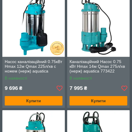
Насос каналізаційний 0.75кВт
Каналізаційний Насос 0.75
Hmax 12м Qmax 225л/хв с
кВт Hmax 14м Qmax 275л/хв
ножем (нерж) aquatica
(нерж) aquatica 773422
773432
В наявності
В наявності
9 696
7 995
₴
₴
Купити
Купити