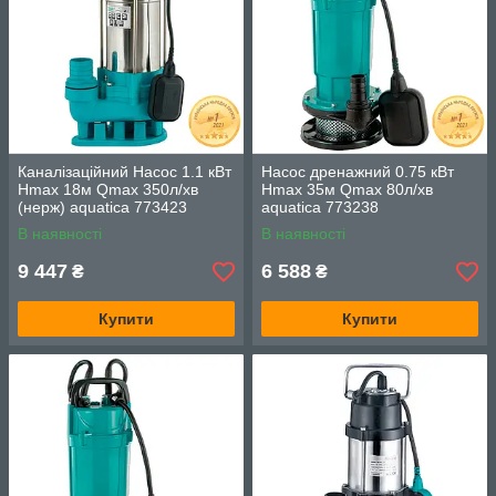
Каналізаційний Насос 1.1 кВт
Насос дренажний 0.75 кВт
Hmax 18м Qmax 350л/хв
Hmax 35м Qmax 80л/хв
(нерж) aquatica 773423
aquatica 773238
В наявності
В наявності
9 447
6 588
₴
₴
Купити
Купити