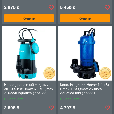
2 975
5 450
₴
₴
Купити
Купити
Насос дренажний садовий
Каналізаційний Насос 1.1 кВт
3в1 0.5 кВт Hmax 6.1 м Qmax
Hmax 10м Qmax 250л/хв
210л/хв Aquatica (773133)
Aquatica mid (773381)
В наявності
В наявності
2 606
4 797
₴
₴