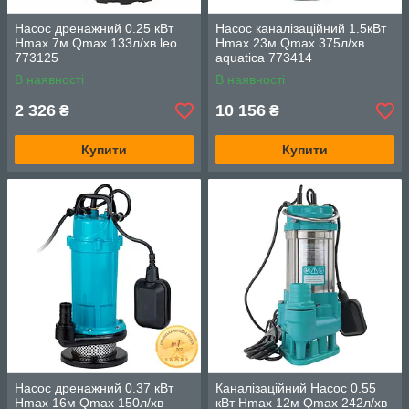
Насос дренажний 0.25 кВт
Насос каналізаційний 1.5кВт
Hmax 7м Qmax 133л/хв leo
Hmax 23м Qmax 375л/хв
773125
aquatica 773414
В наявності
В наявності
2 326
10 156
₴
₴
Купити
Купити
Насос дренажний 0.37 кВт
Каналізаційний Насос 0.55
Hmax 16м Qmax 150л/хв
кВт Hmax 12м Qmax 242л/хв