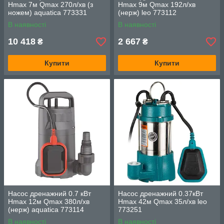
Hmax 7м Qmax 270л/хв (з
Hmax 9м Qmax 192л/хв
ножем) aquatica 773331
(нерж) leo 773112
В наявності
В наявності
10 418
2 667
₴
₴
Купити
Купити
Насос дренажний 0.7 кВт
Насос дренажний 0.37кВт
Hmax 12м Qmax 380л/хв
Hmax 42м Qmax 35л/хв leo
(нерж) aquatica 773114
773251
В наявності
В наявності