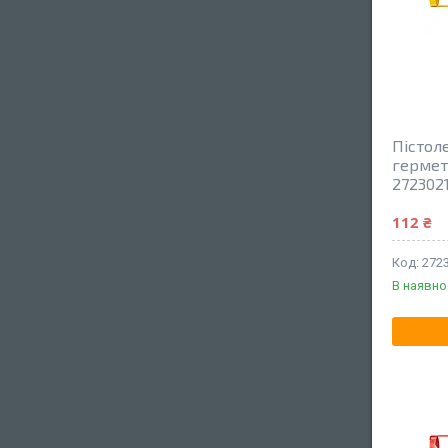
Пістол
гермет
272302
112 ₴
272
В наявно