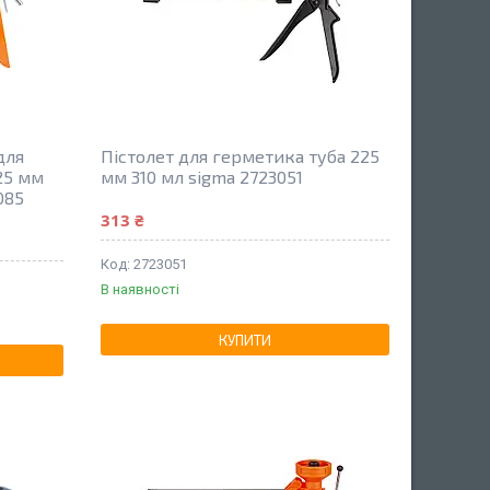
для
Пістолет для герметика туба 225
225 мм
мм 310 мл sigma 2723051
085
313 ₴
2723051
В наявності
КУПИТИ