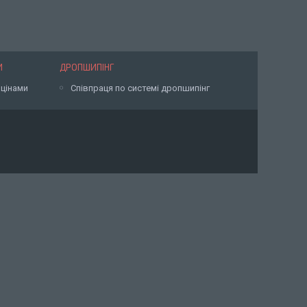
И
ДРОПШИПІНГ
 цінами
Співпраця по системі дропшипінг