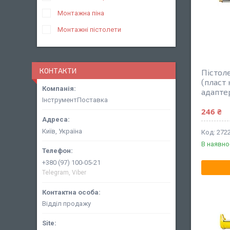
Монтажна піна
Монтажні пістолети
КОНТАКТИ
Пістоле
(пласт
адапте
ІнструментПоставка
246 ₴
Київ, Україна
272
В наявно
+380 (97) 100-05-21
Telegram, Viber
Відділ продажу