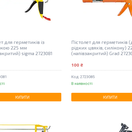
т для герметиків із
Пістолет для герметиків (
чкою 225 мм
рідких цвяхів, силікону) 
закритий) sigma 2723081
(напівзакритий) Grad 2723
100 ₴
3081
2723085
сті
В наявності
КУПИТИ
КУПИТИ