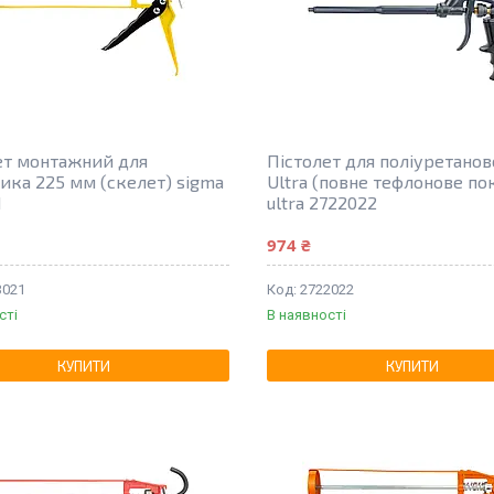
ет монтажний для
Пістолет для поліуретаново
ика 225 мм (скелет) sigma
Ultra (повне тефлонове по
1
ultra 2722022
974 ₴
3021
2722022
сті
В наявності
КУПИТИ
КУПИТИ