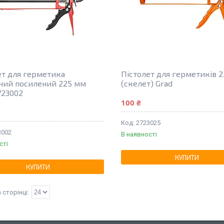
ет для герметика
Пістолет для герметиків 
ний посилений 225 мм
(скелет) Grad
723002
100 ₴
2723025
3002
В наявності
сті
КУПИТИ
КУПИТИ