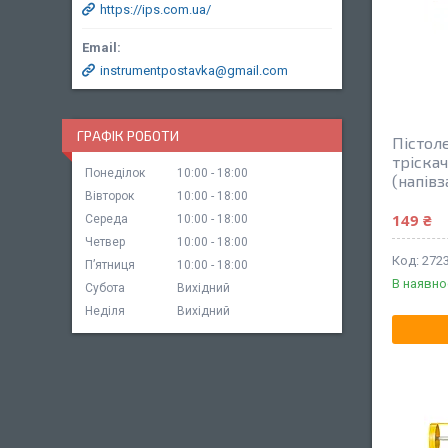
https://ips.com.ua/
instrumentpostavka@gmail.com
ГРАФІК РОБОТИ
Пістоле
тріска
Понеділок
10:00
18:00
(напів
Вівторок
10:00
18:00
149 ₴
Середа
10:00
18:00
Четвер
10:00
18:00
272
Пʼятниця
10:00
18:00
В наявно
Субота
Вихідний
Неділя
Вихідний