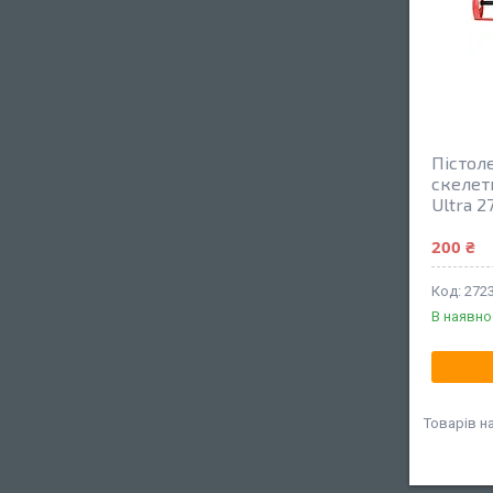
Пістол
скелет
Ultra 2
200 ₴
272
В наявно