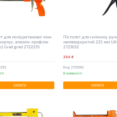
т для поліуретанової піни
Пістолет для силікону руч
 корпус, алюмін. профілю
напіввідкритий 225 мм Ult
р) Grad grad 2722235
2723032
254 ₴
2235
2723032
сті
В наявності
КУПИТИ
КУПИТИ