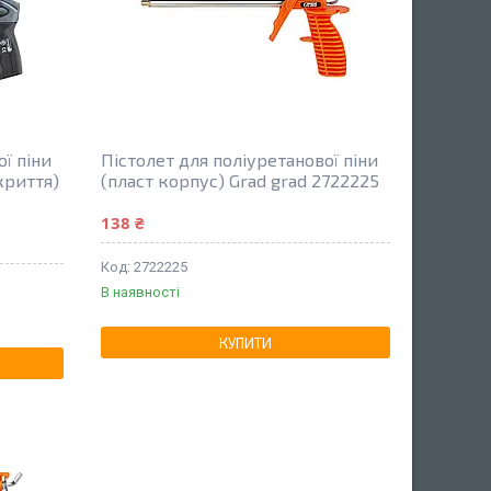
ї піни
Пістолет для поліуретанової піни
криття)
(пласт корпус) Grad grad 2722225
138 ₴
2722225
В наявності
КУПИТИ