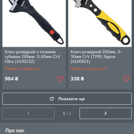
Ключ розвідний з тонкими
Ключ розвідний 200мм, 0-
губками 255мм, 0-50мм CrV
30мм CrV (TPR) Sigma
Ultra (4100132)
(4100921)
Немає в наявності
Немає в наявності
964
338
₴
₴
Показати ще
1
/ 2
Про нас