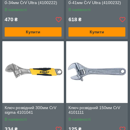
0-34мм CrV Ultra (4100222)
0-41мм CrV Ultra (4100232)
В наявності
В наявності
470
618
₴
₴
Купити
Купити
Ключ розвідний 300мм CrV
Ключ розвідний 150мм CrV
sigma 4101041
4101111
В наявності
В наявності
334
125
₴
₴