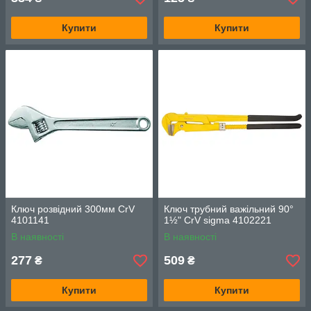
Купити
Купити
Ключ розвідний 300мм CrV
Ключ трубний важільний 90°
4101141
1½" CrV sigma 4102221
В наявності
В наявності
277
509
₴
₴
Купити
Купити