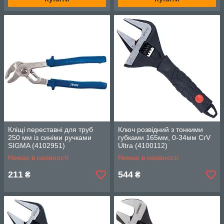
Кліщі переставні для труб
Ключ розвідний з тонкими
250 мм із синіми ручками
губками 165мм, 0-34мм CrV
SIGMA (4102951)
Ultra (4100112)
Немає в наявності
Немає в наявності
211
544
₴
₴