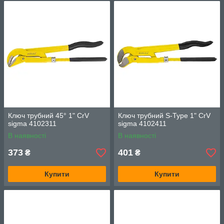
Ключ трубний 45° 1" CrV
Ключ трубний S-Type 1" CrV
sigma 4102311
sigma 4102411
В наявності
В наявності
373
401
₴
₴
Купити
Купити