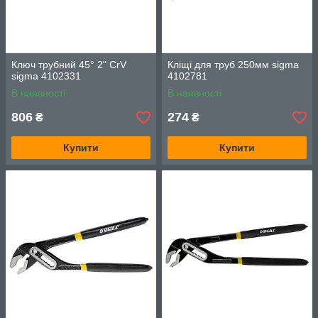
Ключ трубний 45° 2" CrV
Кліщі для труб 250мм sigma
sigma 4102331
4102781
В наявності
В наявності
806
274
₴
₴
Купити
Купити