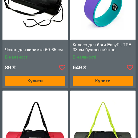
Колесо для йоги EasyFit TPE
Чохол для килимка 60-65 см
33 см бузково-м'ятне
В наявності
В наявності
89
649
₴
₴
Купити
Купити