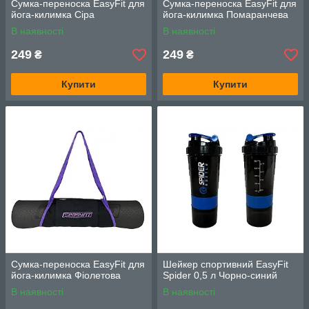
Сумка-переноска EasyFit для
Сумка-переноска EasyFit для
йога-килимка Сіра
йога-килимка Помаранчева
В наявності
В наявності
249
249
₴
₴
Купити
Купити
Сумка-переноска EasyFit для
Шейкер спортивний EasyFit
йога-килимка Фіолетова
Spider 0,5 л Чорно-синий
В наявності
В наявності