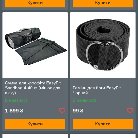
Купити
Купити
Сумка для кросфіту EasyFit
Sandbag 4-40 кг (мішок для
Ремінь для йоги EasyFit
піску)
Чорний
В наявності
В наявності
1 899
99
₴
₴
Купити
Купити