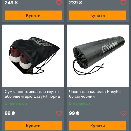
249
239
₴
₴
Купити
Купити
Сумка спортивна для взуття
Чохол для килимка EasyFit
або інвентарю EasyFit чорна
65 см чорний
В наявності
В наявності
99
99
₴
₴
Купити
Купити