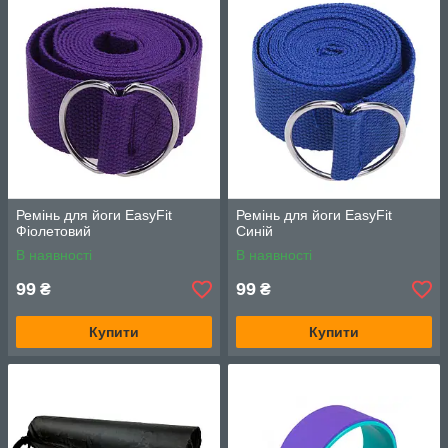
Ремінь для йоги EasyFit
Ремінь для йоги EasyFit
Фіолетовий
Синій
В наявності
В наявності
99
99
₴
₴
Купити
Купити