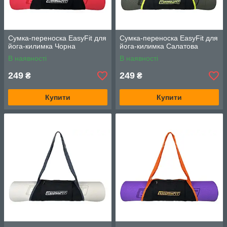
Сумка-переноска EasyFit для
Сумка-переноска EasyFit для
йога-килимка Чорна
йога-килимка Салатова
В наявності
В наявності
249
249
₴
₴
Купити
Купити