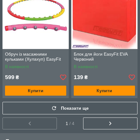
Обруч із масажними
Блок для йоги EasyFit EVA
кульками (Хулахуп) EasyFit
Червоний
В наявності
В наявності
599
139
₴
₴
Купити
Купити
Показати ще
1
/ 4