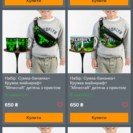
Купити
Купити
Набір: Сумка-бананка+
Набір: Сумка-бананка+
Кружка майнкрафт
Кружка майнкрафт
"Minecraft" дитяча з принтом
"Minecraft" дитяча з принтом
(00248)
(00249)
В наявності
В наявності
650
650
₴
₴
Купити
Купити