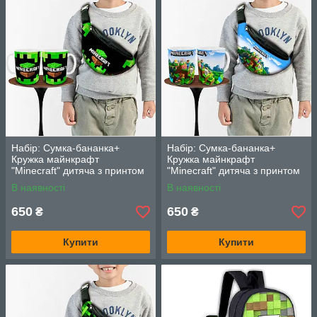
Набір: Сумка-бананка+
Набір: Сумка-бананка+
Кружка майнкрафт
Кружка майнкрафт
"Minecraft" дитяча з принтом
"Minecraft" дитяча з принтом
(00250)
(00251)
В наявності
В наявності
650
650
₴
₴
Купити
Купити