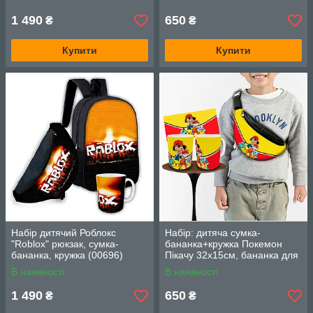
плече на подарунок (00880)
1 490
650
₴
₴
Купити
Купити
Набір дитячий Роблокс
Набір: дитяча сумка-
"Roblox" рюкзак, сумка-
бананка+кружка Покемон
бананка, кружка (00696)
Пікачу 32х15см, бананка для
хлопчика через плече на
В наявності
В наявності
подарунок (00881)
1 490
650
₴
₴