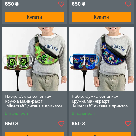
650
650
₴
₴
Купити
Купити
Набір: Сумка-бананка+
Набір: Сумка-бананка+
Кружка майнкрафт
Кружка майнкрафт
"Minecraft" дитяча з принтом
"Minecraft" дитяча з принтом
(00246)
(00247)
В наявності
В наявності
650
650
₴
₴