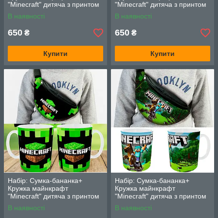
"Minecraft" дитяча з принтом
"Minecraft" дитяча з принтом
(00126)
(00127)
В наявності
В наявності
650
650
₴
₴
Купити
Купити
Набір: Сумка-бананка+
Набір: Сумка-бананка+
Кружка майнкрафт
Кружка майнкрафт
"Minecraft" дитяча з принтом
"Minecraft" дитяча з принтом
(00128)
(00129)
В наявності
В наявності