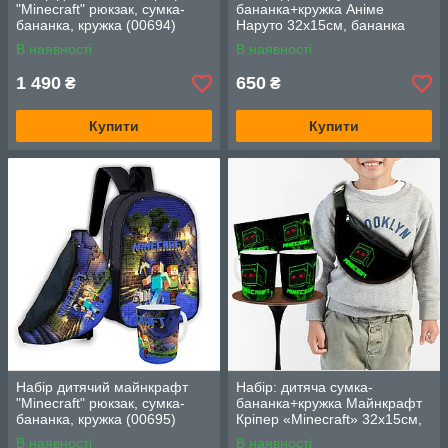
"Minecraft" рюкзак, сумка-
бананка+кружка Аніме
бананка, кружка (00694)
Наруто 32х15см, бананка
для хлопчика через плече на
В наявності
В наявності
подарунок (00879)
1 490
650
₴
₴
Купити
Купити
Набір дитячий майнкрафт
Набір: дитяча сумка-
"Minecraft" рюкзак, сумка-
бананка+кружка Майнкрафт
бананка, кружка (00695)
Кріпер «Minecraft» 32х15см,
бананка для хлопчика через
В наявності
В наявності