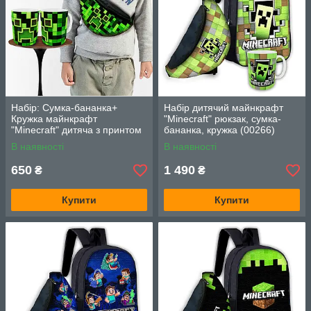
Набір: Сумка-бананка+
Набір дитячий майнкрафт
Кружка майнкрафт
"Minecraft" рюкзак, сумка-
"Minecraft" дитяча з принтом
бананка, кружка (00266)
(00252)
В наявності
В наявності
650
1 490
₴
₴
Купити
Купити