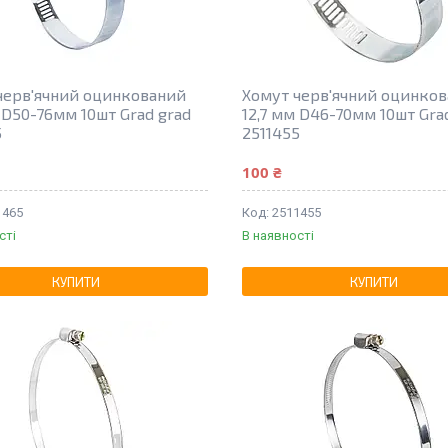
черв'ячний оцинкований
Хомут черв'ячний оцинко
 D50-76мм 10шт Grad grad
12,7 мм D46-70мм 10шт Gra
5
2511455
100 ₴
1465
2511455
сті
В наявності
КУПИТИ
КУПИТИ