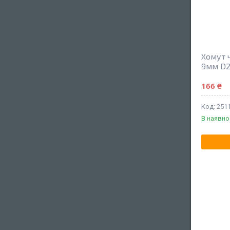
Хомут 
9мм D2
166 ₴
251
В наявно