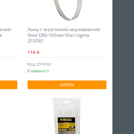
іючий
Хомут черв'ячний нержавіючий
a
9мм D80-100мм 10шт sigma
2510161
116 ₴
2510161
В наявності
КУПИТИ