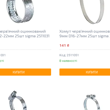
черв'ячний оцинкований
Хомут черв'ячний оцинко
2-22мм 25шт sigma 2511031
9мм D16-27мм 25шт sigma 
141 ₴
1031
2511051
сті
В наявності
КУПИТИ
КУПИТИ