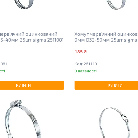
черв'ячний оцинкований
Хомут черв'ячний оцинко
5-40мм 25шт sigma 2511081
9мм D32-50мм 25шт sigma 
185 ₴
1081
2511101
сті
В наявності
КУПИТИ
КУПИТИ