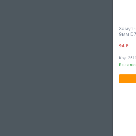
Хомут 
9мм D7
94 ₴
251
В наявно