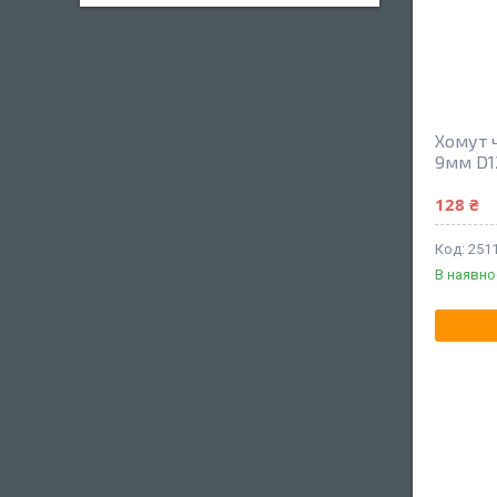
Хомут 
9мм D1
128 ₴
251
В наявно