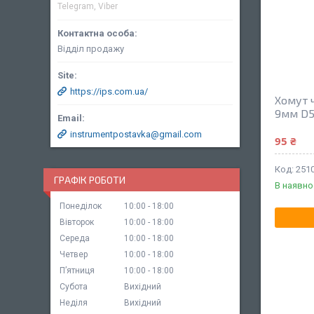
Telegram, Viber
Відділ продажу
https://ips.com.ua/
Хомут 
9мм D5
instrumentpostavka@gmail.com
95 ₴
251
ГРАФІК РОБОТИ
В наявно
Понеділок
10:00
18:00
Вівторок
10:00
18:00
Середа
10:00
18:00
Четвер
10:00
18:00
Пʼятниця
10:00
18:00
Субота
Вихідний
Неділя
Вихідний