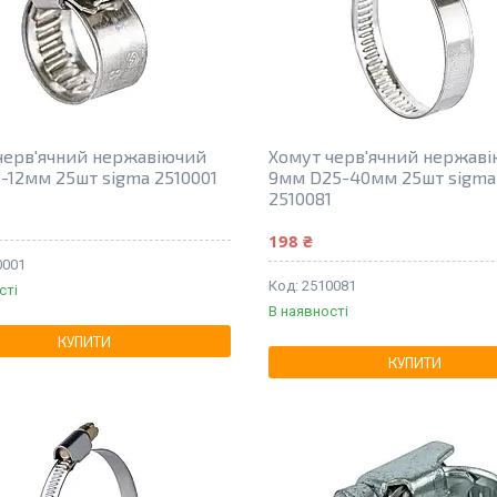
черв'ячний нержавіючий
Хомут черв'ячний нержав
-12мм 25шт sigma 2510001
9мм D25-40мм 25шт sigma
2510081
198 ₴
0001
2510081
сті
В наявності
КУПИТИ
КУПИТИ