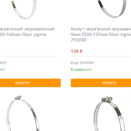
черв'ячний нержавіючий
Хомут черв'ячний нержав
20-140мм 10шт sigma
9мм D100-120мм 10шт sigm
1
2510181
130 ₴
0201
2510181
сті
В наявності
КУПИТИ
КУПИТИ