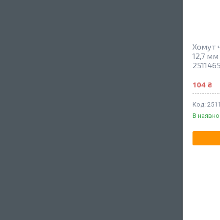
Хомут 
12,7 мм
251146
104 ₴
251
В наявно