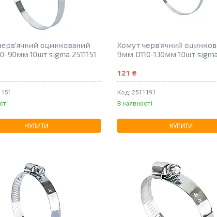
черв'ячний оцинкований
Хомут черв'ячний оцинко
0-90мм 10шт sigma 2511151
9мм D110-130мм 10шт sigma
121 ₴
1151
2511191
сті
В наявності
КУПИТИ
КУПИТИ