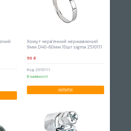
іючий
Хомут черв'ячний нержавіючий
9мм D40-60мм 10шт sigma 2510111
90 ₴
2510111
В наявності
КУПИТИ