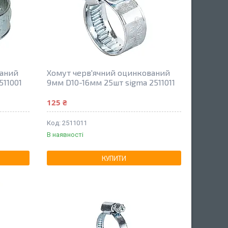
ваний
Хомут черв'ячний оцинкований
511001
9мм D10-16мм 25шт sigma 2511011
125 ₴
2511011
В наявності
КУПИТИ