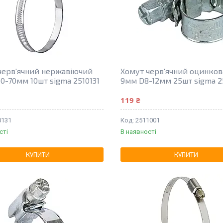
черв'ячний нержавіючий
Хомут черв'ячний оцинко
0-70мм 10шт sigma 2510131
9мм D8-12мм 25шт sigma 2
119 ₴
0131
2511001
сті
В наявності
КУПИТИ
КУПИТИ