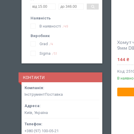
Наявність
В наявності
49
Виробник
Хомут 
Grad
4
9мм D8
Sigma
51
144 ₴
251
КОНТАКТИ
В наявно
ІнструментПоставка
Київ, Україна
+380 (97) 100-05-21