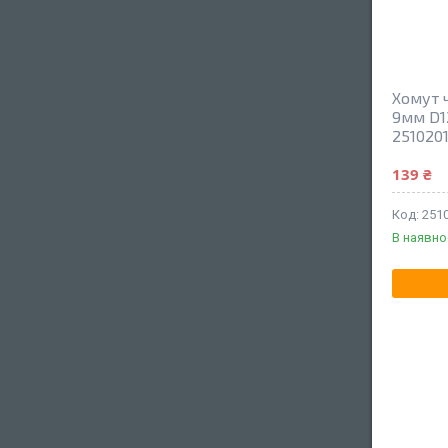
Хомут 
9мм D1
251020
139 ₴
251
В наявно