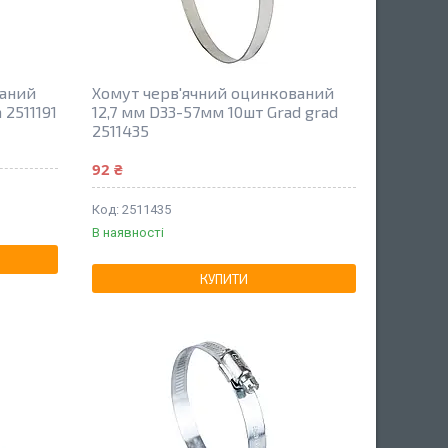
ваний
Хомут черв'ячний оцинкований
 2511191
12,7 мм D33-57мм 10шт Grad grad
2511435
92 ₴
2511435
В наявності
КУПИТИ