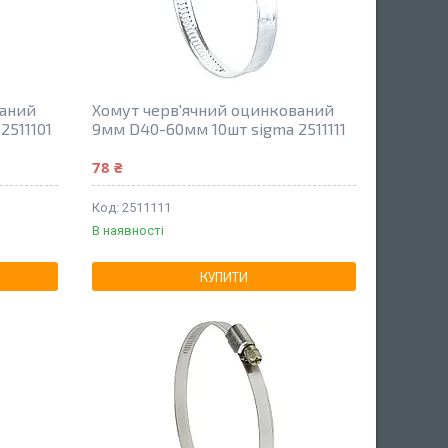
ваний
Хомут черв'ячний оцинкований
2511101
9мм D40-60мм 10шт sigma 2511111
78 ₴
2511111
В наявності
КУПИТИ