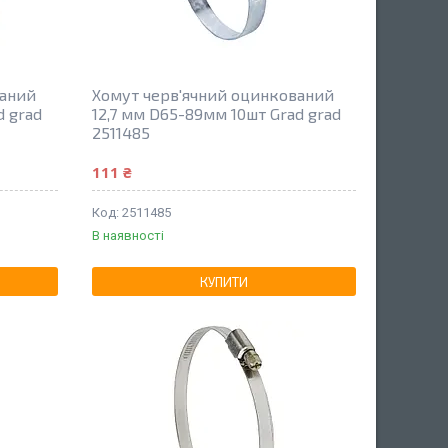
ваний
Хомут черв'ячний оцинкований
d grad
12,7 мм D65-89мм 10шт Grad grad
2511485
111 ₴
2511485
В наявності
КУПИТИ