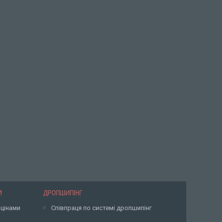
И
ДРОПШИПІНГ
 цінами
Співпраця по системі дропшипінг