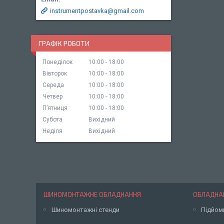
instrumentpostavka@gmail.com
ГРАФІК РОБОТИ
Понеділок
10:00
18:00
Вівторок
10:00
18:00
Середа
10:00
18:00
Четвер
10:00
18:00
Пʼятниця
10:00
18:00
Субота
Вихідний
Неділя
Вихідний
ШИНОМОНТАЖНЕ ОБЛАДНАННЯ
ОБЛАДНАН
Шиномонтажні стенди
Підйом