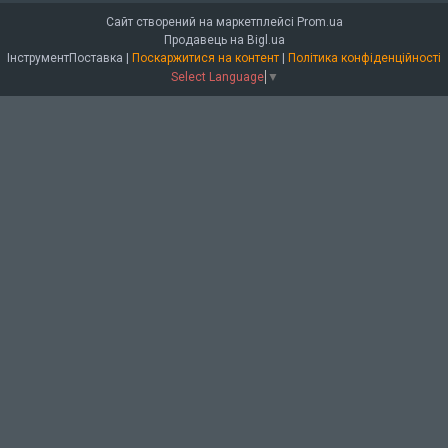
Сайт створений на маркетплейсі
Prom.ua
Продавець на Bigl.ua
ІнструментПоставка |
Поскаржитися на контент
|
Політика конфіденційності
Select Language
▼