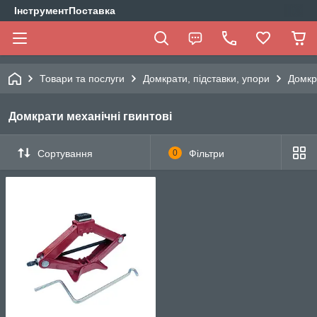
ІнструментПоставка
Товари та послуги
Домкрати, підставки, упори
Домкр
Домкрати механічні гвинтові
Сортування
0
Фільтри