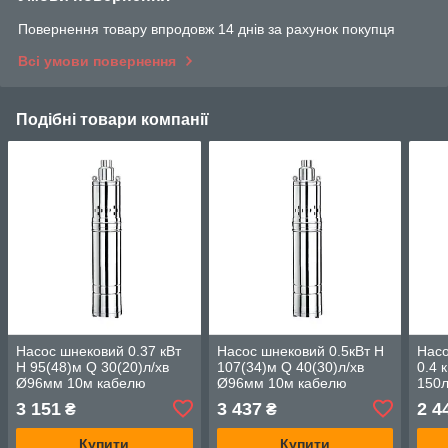
Повернення товару впродовж 14 днів за рахунок покупця
Всі умови повернення
Подібні товари компанії
Насос шнековий 0.37 кВт
Насос шнековий 0.5кВт H
Насо
H 95(48)м Q 30(20)л/хв
107(34)м Q 40(30)л/хв
0.4 
Ø96мм 10м кабелю
Ø96мм 10м кабелю
150л
WETRON (4QGDMw1.2-
WETRON (4QGDMw1.8-
3 151
3 437
2 4
₴
₴
50-0.37) (778231)
50-0.5) (778232)
Купити
Купити