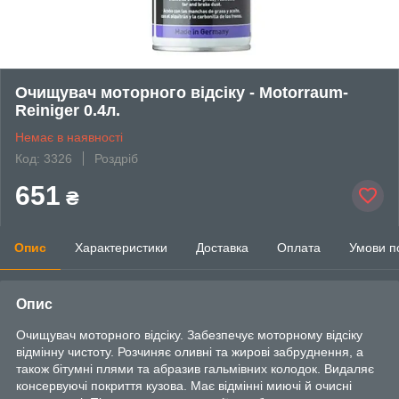
Очищувач моторного відсіку - Motorraum-
Reiniger 0.4л.
Немає в наявності
Код: 3326
Роздріб
651
₴
Опис
Характеристики
Доставка
Оплата
Умови п
Опис
Очищувач моторного відсіку. Забезпечує моторному відсіку
відмінну чистоту. Розчиняє оливні та жирові забруднення, а
також бітумні плями та абразив гальмівних колодок. Видаляє
консервуючі покриття кузова. Має відмінні миючі й очисні