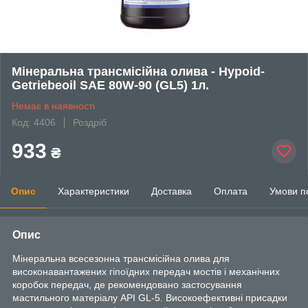
Мінеральна трансмісійна олива - Hypoid-
Getriebeoil SAE 80W-90 (GL5) 1л.
Немає в наявності
Код: 4406
Роздріб
933
₴
Опис
Характеристики
Доставка
Оплата
Умови п
Опис
Мінеральна всесезонна трансмісійна олива для
високонавантажених гіпоїдних передач мостів і механічних
коробок передач, де рекомендовано застосування
мастильного матеріалу API GL-5. Високоефективні присадки