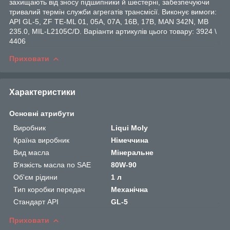
захищають від зносу підшипники й шестерні, забезпечуючи
тривалий термін служби агрегатів трансмісії. Виконує вимоги:
API GL-5, ZF TE-ML 01, 05A, 07A, 16B, 17B, MAN 342N, MB
235.0, MIL-L2105C/D. Варіанти артикулів цього товару: 3924 \
4406
Приховати
Характеристики
Основні атрибути
Виробник
Liqui Moly
Країна виробник
Німеччина
Вид масла
Мінеральне
В'язкість масла по SAE
80W-90
Об'єм рідини
1 л
Тип коробки передач
Механічна
Стандарт API
GL-5
Приховати