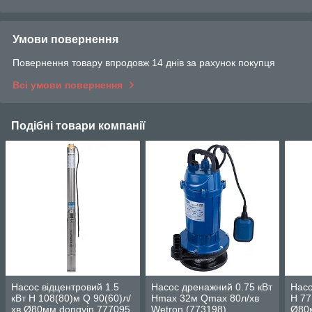
Умови повернення
Повернення товару впродовж 14 днів за рахунок покупця
Всі умови повернення
Подібні товари компанії
Насос відцентровий 1.5
Насос дренажний 0.75 кВт
Насо
кВт H 108(80)м Q 90(60)л/
Hmax 32м Qmax 80л/хв
H 77
хв Ø80мм dongyin 777095
Wetron (773198)
Ø80