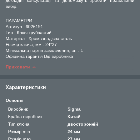
докладні консультації та допоможуть зробити правильний
вибір.
ПАРАМЕТРИ:
Артикул : 6026191
Тип : Ключ трубчастий
Матеріал : Хромванадієва сталь
Розмір ключа, мм : 24*27
Мінімальна партія замовлення, шт : 1
Офіційна гарантія Від виробника
Приховати
Характеристики
Основні
Виробник
Sigma
Країна виробник
Китай
Тип ключа
двосторонній
Розмір min
24 мм
Розмір max
27 мм