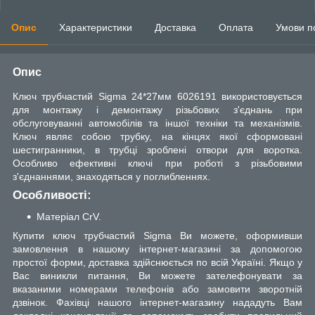
Опис
Характеристики
Доставка
Оплата
Умови п
Опис
Ключ трубчастий Sigma 24*27мм 6026191 використовується
для монтажу і демонтажу різьбових з'єднань при
обслуговуванні автомобілів та іншої техніки та механізмів.
Ключ являє собою трубку, на кінцях якої сформовані
шестигранники, в трубці зроблені отвори для воротка.
Особливо ефективні ключі при роботі з різьбовими
з'єднаннями, знаходяться у поглибленнях.
Особливості:
Матеріал CrV.
Купити ключ трубчастий Sigma Ви можете, оформивши
замовлення в нашому інтернет-магазині за допомогою
простої форми, доставка здійснюється по всій Україні. Якщо у
Вас виникли питання, Ви можете зателефонувати за
вказаними номерами телефонів або замовити зворотній
дзвінок. Фахівці нашого інтернет-магазину нададуть Вам